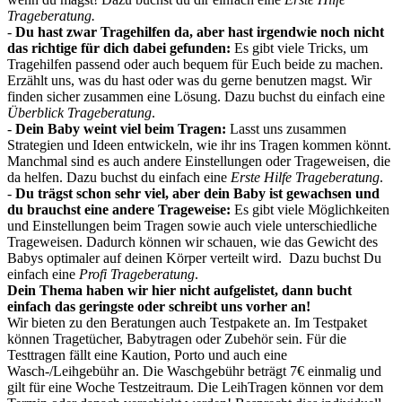
Trageberatung.
-
Du hast zwar Tragehilfen da, aber hast irgendwie noch nicht
das richtige für dich dabei gefunden:
Es gibt viele Tricks, um
Tragehilfen passend oder auch bequem für Euch beide zu machen.
Erzählt uns, was du hast oder was du gerne benutzen magst. Wir
finden sicher zusammen eine Lösung. Dazu buchst du einfach eine
Überblick Trageberatung
.
-
Dein Baby weint viel beim Tragen:
Lasst uns zusammen
Strategien und Ideen entwickeln, wie ihr ins Tragen kommen könnt.
Manchmal sind es auch andere Einstellungen oder Trageweisen, die
da helfen. Dazu buchst du einfach eine
Erste Hilfe Trageberatung
.
-
Du trägst schon sehr viel, aber dein Baby ist gewachsen und
du brauchst eine andere Trageweise:
Es gibt viele Möglichkeiten
und Einstellungen beim Tragen sowie auch viele unterschiedliche
Trageweisen. Dadurch können wir schauen, wie das Gewicht des
Babys optimaler auf deinen Körper verteilt wird. Dazu buchst Du
einfach eine
Profi Trageberatung
.
Dein Thema haben wir hier nicht aufgelistet, dann bucht
einfach das geringste oder schreibt uns vorher an!
Wir bieten zu den Beratungen auch Testpakete an. Im Testpaket
können Tragetücher, Babytragen oder Zubehör sein. Für die
Testtragen fällt eine Kaution, Porto und auch eine
Wasch-/Leihgebühr an. Die Waschgebühr beträgt 7€ einmalig und
gilt für eine Woche Testzeitraum. Die LeihTragen können vor dem