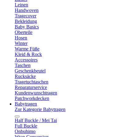
Leinen
Handwoven
Tragecover
Bekleidung
Baby Basics
Oberteile
Hosen
Winter
Warme Füße
Kleid & Rock
Accessoires
Taschen
Geschenkbeutel
Rucksäcke
Tragetuchtaschen
Reparaturservice
Kundenwunschtragen
Patchworkdecken
Babytragen
Zur Kategorie Babytragen
Half Buckle / Mei Tai
Full Buckle
Onbuhimo
Wrap Conversion