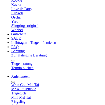
Rookie
Kavka
Love & Carry
Ruckeli
Oscha
Yaro
Slingrings original
Wobbel
Gutschein
SALE
Leihtragen - Tragehilfe mieten
FAQ
Beratung
Zur Kategorie Beratung
Trageberatung
Termin buchen
Anleitungen
Wrap Con Mei Tai
Mr X Fullbuckle
Tragetuch
Mini Mei Tai
Ringsling