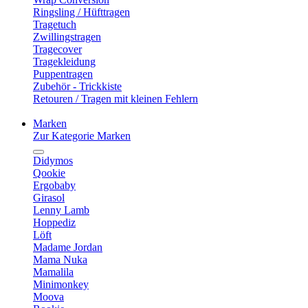
Ringsling / Hüfttragen
Tragetuch
Zwillingstragen
Tragecover
Tragekleidung
Puppentragen
Zubehör - Trickkiste
Retouren / Tragen mit kleinen Fehlern
Marken
Zur Kategorie Marken
Didymos
Qookie
Ergobaby
Girasol
Lenny Lamb
Hoppediz
Löft
Madame Jordan
Mama Nuka
Mamalila
Minimonkey
Moova