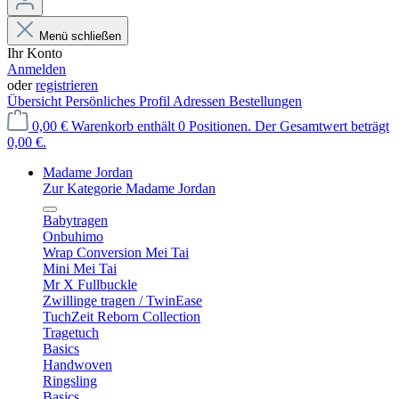
Menü schließen
Ihr Konto
Anmelden
oder
registrieren
Übersicht
Persönliches Profil
Adressen
Bestellungen
0,00 €
Warenkorb enthält 0 Positionen. Der Gesamtwert beträgt
0,00 €.
Madame Jordan
Zur Kategorie Madame Jordan
Babytragen
Onbuhimo
Wrap Conversion Mei Tai
Mini Mei Tai
Mr X Fullbuckle
Zwillinge tragen / TwinEase
TuchZeit Reborn Collection
Tragetuch
Basics
Handwoven
Ringsling
Basics