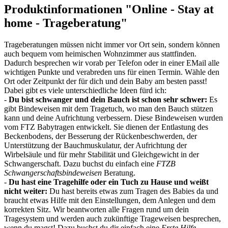
Produktinformationen "Online - Stay at
home - Trageberatung"
Trageberatungen müssen nicht immer vor Ort sein, sondern können
auch bequem vom heimischen Wohnzimmer aus stattfinden.
Dadurch besprechen wir vorab per Telefon oder in einer EMail alle
wichtigen Punkte und verabreden uns für einen Termin. Wähle den
Ort oder Zeitpunkt der für dich und dein Baby am besten passt!
Dabei gibt es viele unterschiedliche Ideen fürd ich:
-
Du bist schwanger und dein Bauch ist schon sehr schwer:
Es
gibt Bindeweisen mit dem Tragetuch, wo man den Bauch stützen
kann und deine Aufrichtung verbessern. Diese Bindeweisen wurden
vom FTZ Babytragen entwickelt. Sie dienen der Entlastung des
Beckenbodens, der Besserung der Rückenbeschwerden, der
Unterstützung der Bauchmuskulatur, der Aufrichtung der
Wirbelsäule und für mehr Stabilität und Gleichgewicht in der
Schwangerschaft. Dazu buchst du einfach eine
FTZB
Schwangerschaftsbindeweisen
Beratung.
-
Du hast eine Tragehilfe oder ein Tuch zu Hause und weißt
nicht weiter:
Du hast bereits etwas zum Tragen des Babies da und
braucht etwas Hilfe mit den Einstellungen, dem Anlegen und dem
korrekten Sitz. Wir beantworten alle Fragen rund um dein
Tragesystem und werden auch zukünftige Trageweisen besprechen,
wenn du magst! Dazu buchst du dir einfach eine
Erste Hilfe