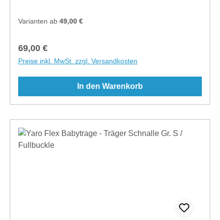
Karwijzaaderf 12, 1112JP Diemen, Noord Holland,
The Netherlands, info@slingomama.nl
Varianten ab
49,00 €
Regulärer Preis:
69,00 €
Preise inkl. MwSt. zzgl. Versandkosten
In den Warenkorb