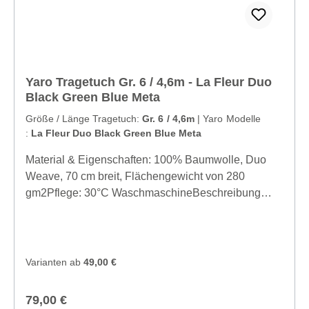
Yaro Tragetuch Gr. 6 / 4,6m - La Fleur Duo
Black Green Blue Meta
Größe / Länge Tragetuch:
Gr. 6 / 4,6m
|
Yaro Modelle
:
La Fleur Duo Black Green Blue Meta
Material & Eigenschaften: 100% Baumwolle, Duo
Weave, 70 cm breit, Flächengewicht von 280
gm2Pflege: 30°C WaschmaschineBeschreibung
Yaro:Yaro La Fleur Duo Black Green Blue Meta is
the new La fleur in a great green blue black
colourplay. The new gradation Meta is a whole new
color gradation. This wrap has such a different look
Varianten ab
49,00 €
on both sides. This wrap is of medium weight. It feels
light in hand and will break in easy. Easycare, 100%
Regulärer Preis:
79,00 €
cotton wrap that will bring you hours of baby wearing