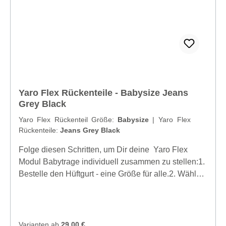
Yaro Flex Rückenteile - Babysize Jeans
Grey Black
Yaro Flex Rückenteil Größe:
Babysize
|
Yaro Flex
Rückenteile:
Jeans Grey Black
Folge diesen Schritten, um Dir deine Yaro Flex
Modul Babytrage individuell zusammen zu stellen:1.
Bestelle den Hüftgurt - eine Größe für alle.2. Wähle
entweder Half Buckle Schultergurte oder (und) Full
Buckle Schultergurte. Schultergurte mit voller
Schnalle gibt es in den Größen S, M und L.3. Wähle
das Rückenteil für Babys oder (und)
Varianten ab
29,00 €