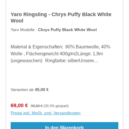
Yaro Ringsling - Chrys Puffy Black White
Wool
Yaro Modelle :
Chrys Puffy Black White Wool
Material & Eigenschaften: 60% Baumwolle, 40%
Wolle , Flächengewicht 400g/m2Länge: 1,9m
(ungewaschen) Ringfarbe: silberUnsere
Empfehlung: Sehr weich und sehr dick, aber nicht
starr.. eher wie eine Kuscheldecke, die die Schulter
umschmeichelt und euch das Kind kaum spüren
lässt. Perfekt für große oder/und schwere
Varianten ab
45,00 €
Kinder.Hersteller: Slingomama B.V., Karwijzaaderf
12, 1112JP Diemen, Noord Holland, The
Verkaufspreis:
Regulärer Preis:
69,00 €
99,00 €
(30.3% gespart)
Netherlands, info@slingomama.nl
Preise inkl. MwSt. zzgl. Versandkosten
In den Warenkorb