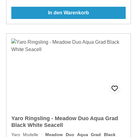
Tuch mit Kaschmir nur von Hand oder im Wollsiegel
Handwaschprogramm der Waschmaschine
In den Warenkorb
waschen!Material: 50 % Baumwolle, 50 %
Kaschmir Webung: Duo-Webart Breite: 75
cm Flächengewicht: 220 g/m²Hersteller:
Slingomama B.V., Karwijzaaderf 12, 1112JP
Diemen, Noord Holland, The Netherlands,
info@slingomama.nl
Yaro Ringsling - Meadow Duo Aqua Grad
Black White Seacell
Yaro Modelle :
Meadow Duo Aqua Grad Black