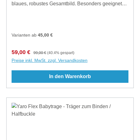
blaues, robustes Gesamtbild. Besonders geeignet
für größere Babys/Kleinkinder. Der Ringsling ist
vorgewaschen im Wollprogramm der
Waschmaschine und dadurch kuschelig weich.
Material: 70% Baumwolle, 30% Wolle,
Varianten ab
45,00 €
340g/m2Länge: 1,9m Ringe: gold
glänzendHersteller: Slingomama B.V., Karwijzaaderf
Verkaufspreis:
Regulärer Preis:
59,00 €
99,00 €
(40.4% gespart)
12, 1112JP Diemen, Noord Holland, The
Preise inkl. MwSt. zzgl. Versandkosten
Netherlands, info@slingomama.nl
In den Warenkorb