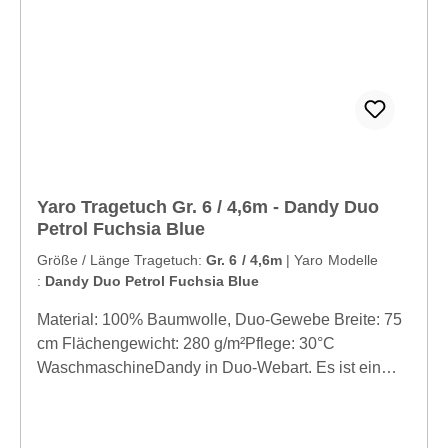
Yaro Tragetuch Gr. 6 / 4,6m - Dandy Duo
Petrol Fuchsia Blue
Größe / Länge Tragetuch:
Gr. 6 / 4,6m
|
Yaro Modelle
:
Dandy Duo Petrol Fuchsia Blue
Material: 100% Baumwolle, Duo-Gewebe Breite: 75
cm Flächengewicht: 280 g/m²Pflege: 30°C
WaschmaschineDandy in Duo-Webart. Es ist ein
Tuch, das nach einer Wäsche zu dem schönen,
pflegeleichten Tuch wird, das wir alle brauchen. Es
ist einfach zu wickeln und vom ersten Tag an perfekt.