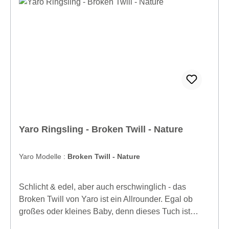
waschen. Geeignet für alle
Erfahrungsstufen.Material: 70% Baumwolle 25%
Leinen 5% Hanf, Trinity- Webart, 74 cm breit, 290
gm2 vor dem Waschen
Yaro Ringsling - Broken Twill - Nature
Yaro Modelle :
Broken Twill - Nature
Schlicht & edel, aber auch erschwinglich - das
Broken Twill von Yaro ist ein Allrounder. Egal ob
großes oder kleines Baby, denn dieses Tuch ist
kuschelig, aber auch fest und begleitet dich durch