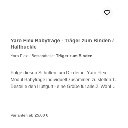
Yaro Flex Babytrage - Träger zum Binden /
Halfbuckle
Yaro Flex - Bestandteile:
Träger zum Binden
Folge diesen Schritten, um Dir deine Yaro Flex
Modul Babytrage individuell zusammen zu stellen:1.
Bestelle den Hüftgurt - eine Größe für alle.2. Wähle
entweder Half Buckle Schultergurte oder (und) Full
Buckle Schultergurte. Schultergurte mit voller
Schnalle gibt es in den Größen S, M und L.3. Wähle
das Rückenteil für Babys oder (und) Kleinkinder.
Varianten ab
25,00 €
Unterschiedliche Größen der Rückenteile:Baby-
Rückenteil:- Abmessungen: Breite - 39 cm (15,4"),