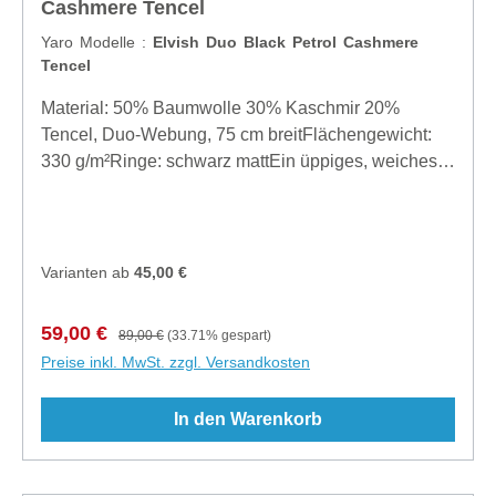
Cashmere Tencel
12, 1112JP Diemen, Noord Holland, The
Netherlands, info@slingomama.nl
Yaro Modelle :
Elvish Duo Black Petrol Cashmere
Tencel
Material: 50% Baumwolle 30% Kaschmir 20%
Tencel, Duo-Webung, 75 cm breitFlächengewicht:
330 g/m²Ringe: schwarz mattEin üppiges, weiches,
warmes und kuscheliges Tragetuch. Kommt ganz
weich aus der Tasche. Dieses Tuch schmiegt sich
beim Einwickeln an den Körper an und bietet
genügend Halt und Sprungkraft für ein sehr
Varianten ab
45,00 €
angenehmes Tragegefühl. Es hat einen
Farbwechseleffekt, je nach Lichteinfall. Im einen
Verkaufspreis:
Regulärer Preis:
59,00 €
89,00 €
(33.71% gespart)
Moment ist es grün, im anderen Moment leuchtet
Preise inkl. MwSt. zzgl. Versandkosten
Petrol durch. Lassen Sie sich nicht von der
Grammatur irritieren, beim Wickeln ist dieses Tuch
In den Warenkorb
nicht zu dick und zu schwer. Geeignet für jedes
Niveau und jede Erfahrung.Pflege: Handwäsche
erforderlichHersteller: Slingomama B.V.,