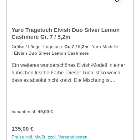
Yaro Tragetuch Elvish Duo Silver Lemon
Cashmere Gr. 7 / 5,2m
Größe / Länge Tragetuch:
Gr. 7 / 5,2m
|
Yaro Modelle
:
Elvish Duo Silver Lemon Cashmere
Ein weiteres wunderschönes Elvish-Modell in einer
hübschen frische Farbe. Dieser Tuch ist so weich,
dass es absolut nicht kratzt. Die Mischung ist
luxuriös und enthält einen hohen Anteil an Kaschmir.
Es handelt sich um ein dünnes Tuch, das sich
perfekt zum Einwickeln Ihres Neugeborenen eignet.
Es fühlt sich auf Ihrer Haut wie eine zweite Haut an.
Varianten ab
49,00 €
Kaschmir spendet Ihnen an kälteren Tagen Wärme,
ist aber auch luftig und somit perfekt für die
Regulärer Preis:
135,00 €
kommenden wärmeren Tage geeignet. Bitte dieses
Preise inkl. MwSt. zzgl. Versandkosten