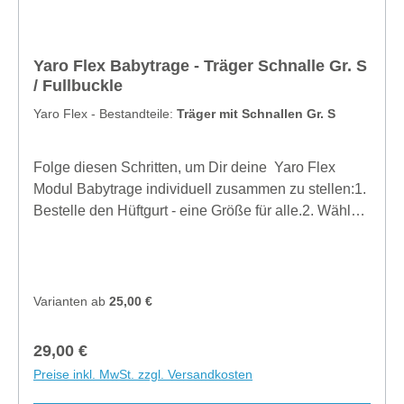
Yaro Flex Babytrage - Träger Schnalle Gr. S
/ Fullbuckle
Yaro Flex - Bestandteile:
Träger mit Schnallen Gr. S
Folge diesen Schritten, um Dir deine Yaro Flex
Modul Babytrage individuell zusammen zu stellen:1.
Bestelle den Hüftgurt - eine Größe für alle.2. Wähle
entweder Half Buckle Schultergurte oder (und) Full
Buckle Schultergurte. Schultergurte mit voller
Schnalle gibt es in den Größen S, M und L.3. Wähle
das Rückenteil für Babys oder (und) Kleinkinder.
Varianten ab
25,00 €
Unterschiedliche Größen der Rückenteile:Baby-
Rückenteil:- Abmessungen: Breite - 39 cm (15,4"),
Regulärer Preis:
29,00 €
Höhe - 47 cm (18,5")- für Kinder zwischen 3,2 kg und
Preise inkl. MwSt. zzgl. Versandkosten
15 kg (7 lbs und 33 lbs)- für eine Körperlänge von bis