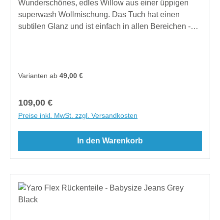
Wunderschönes, edles Willow aus einer üppigen
superwash Wollmischung. Das Tuch hat einen
subtilen Glanz und ist einfach in allen Bereichen -
einfach zu binden, einzulaufen und natürlich zu
waschen! Unsere superwash Wolle kann in der
Maschine gewaschen werden; Wolle/Seide
Programm bei 30 Grad Celsius und maximal 600
Varianten ab
49,00 €
Umdrehungen. Diese "Willow" hat ein mittleres
Gewicht und ist für alle Altersgruppen und
Regulärer Preis:
109,00 €
Erfahrungsstufen geeignet. Material: Baumwolle
Preise inkl. MwSt. zzgl. Versandkosten
60%, Wolle 40% (superwash wool)Flächengewicht:
270 g/m2 Breite: 75 cmHersteller: Slingomama B.V.,
In den Warenkorb
Karwijzaaderf 12, 1112JP Diemen, Noord Holland,
The Netherlands, info@slingomama.nl