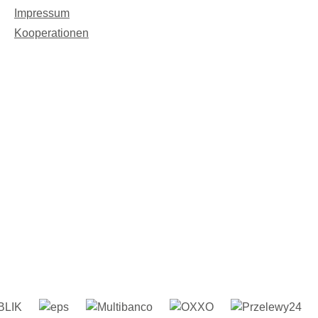
 Binden aller ergonomisch
Impressum
 Bindeweisen und im
Kooperationen
 den unterschiedlichsten
d Tragehilfen. Wir haben
eratungen in besonderen
n; seien es Frühgeborene,
 Zwillinge, Drillinge und
 vielen Bedürfnissen..Viele
agen verleihen wir auch
e Gebühr fürs Waschen von
h längerfristig als
Die Preise und die Modelle
 Leihtragen zu
ise:Einzelberatungen bis
€Paarberatungen bis zu
Kurzberatungen 15-20min.-
atung (also weiterer
 uns) mit 30-45min -
iteren 15 min. werden mit