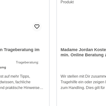
n Trageberatung im
Madame Jordan Koste
min. Online Beratung 
deinem Produkt
in Trageberatung:
tung
ust auf mehr Tipps,
Wir stellen mit Dir zusamm
dwissen, fachliche
Tragehilfe ein oder zeigen 
nd praktische Hinweise
zum Handling. Dies gilt für 
 habt - dann wäre eine
Tragehilfe, die Du bei uns 
tung genau das Richtige!
schaffen wir das in 15 min.
 mit uns einen persönlichen
kennen alle Tragehilfen, di