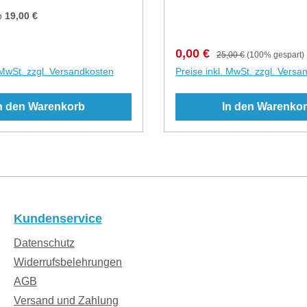
d sprecht euer Thema
verkaufen sehr sehr gut un
b
19,00 €
uns ab. Uns fällt eigentlich
um die Vor - und auch die 
s ein.Eine normale
dieser genauestens Besch
 Preis:
Verkaufspreis:
Regulärer Preis:
0,00 €
25,00 €
(100% gespart)
ung bei uns im Laden
verändert sich und dies erf
 MwSt. zzgl. Versandkosten
Preise inkl. MwSt. zzgl. Versa
st 1-1,5 h. Das Thema
einfach ein Umdenken und
hr und die Termine sind
Trageverhalten. Du kannst
n den Warenkorb
In den Warenko
ormittag zwischen 10-14
Beratung am Anfang des T
tiert uns einfach oder
nutzen oder auch später, 
Laden vorbei!Falls ihr
Fragen hast!Wie löse ich d
in von uns einmal nicht
Beratung ein?Kaufe dieses
 könnt, sagt diesen bitte
und wir melden uns umgeh
 vorher ab, da wir ihn
Dir, um einen Termin zu ve
 in Rechnung stellen
Schicke uns bitte auch al
Kundenservice
r haben Tragetücher
einen Beleg oder eine Bes
ner Firmen da und eine
Datenschutz
vom Kauf deines Produktes
gehilfen zum Ausprobieren
freuen uns und bis bald !
Widerrufsbelehrungen
lings, Mei Tais, Half- oder
AGB
, sowie Onbuhimos.Wir
Versand und Zahlung