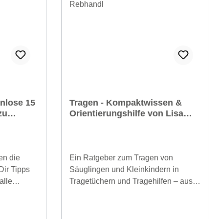
nlose 15
Tragen - Kompaktwissen &
zu
Orientierungshilfe von Lisa
Marie Rebhandl
en die
Ein Ratgeber zum Tragen von
Dir Tipps
Säuglingen und Kleinkindern in
alle
Tragetüchern und Tragehilfen – aus
kaufst. Wie
Hebammenhand. Frau- und
 ? Wir
familienzentriert, faktenbasiert,
e wir
gesundheitsfördernd. Praxisnah und