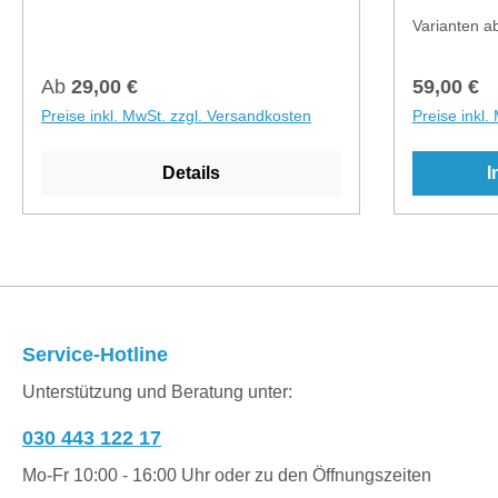
wichtigen Punkte und verabreden uns
Termin un
Varianten a
für einen Termin. Wähle den Ort oder
vorher mit 
Zeitpunkt der für dich und dein Baby
immer etwa
Regulärer Preis:
Regulärer
Ab
29,00 €
59,00 €
am besten passt!Dabei gibt es viele
Trageberat
Preise inkl. MwSt. zzgl. Versandkosten
Preise inkl.
unterschiedliche Ideen fürd ich:- Du
dauert mei
bist schwanger und dein Bauch ist
bestimmt i
Details
I
schon sehr schwer: Es gibt
meist am V
Bindeweisen mit dem Tragetuch, wo
Uhr. Kontak
man den Bauch stützen kann und
schaut im 
deine Aufrichtung verbessern. Diese
einen Term
Bindeweisen wurden vom FTZ
wahrnehmen
Babytragen entwickelt. Sie dienen der
24 Stunden
Entlastung des Beckenbodens, der
Euch sonst
Service-Hotline
Besserung der Rückenbeschwerden,
müssen.Wi
Unterstützung und Beratung unter:
der Unterstützung der
verschiede
Bauchmuskulatur, der Aufrichtung der
Menge Tra
030 443 122 17
Wirbelsäule und für mehr Stabilität
- wie RingS
und Gleichgewicht in der
Fullbuckle
Mo-Fr 10:00 - 16:00 Uhr oder zu den Öffnungszeiten