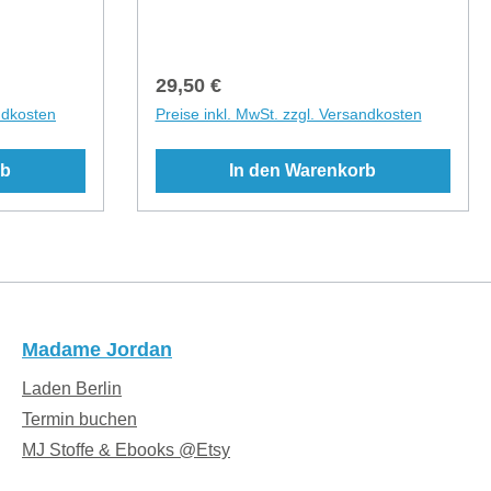
d wissen,
kompakt zielt dieses Buch darauf ab,
Nachteile
intuitive Elternkompetenzen zu
eid. Tragen
fördern sowie Fehlhaltungen und
Regulärer Preis:
29,50 €
ordert
Fehlkäufe zu vermeiden.
ndkosten
Preise inkl. MwSt. zzgl. Versandkosten
 ein neues
Multiperspektivisch, mit Exkursen zu
 diese
den Themen „Babyschlaf“ und
rb
In den Warenkorb
ragens
„Beckenboden und Tragen“. ... aus
wenn Du
dem Inhalt: ​ Warum Tragen?
ie
Spannendes, wissenschaftlich
 Produkt
fundiertes Hintergrundwissen,
end bei
verständlich übertragen auf den
reinbaren.
Alltag. Achtsam getragen. Die
s Nachweis
Tragepraxis, von der kindlichen
Madame Jordan
tellnummer
Beinhaltung über die richtige
. Wir
Laden Berlin
Tragehöhe bis hin zur Frage: „Ab
wann tragen?“ – anschaulich
Termin buchen
zusammengefasst. Tragen: Ein Ziel,
MJ Stoffe & Ebooks @Etsy
viele Lösungen. Eine Orientierung am