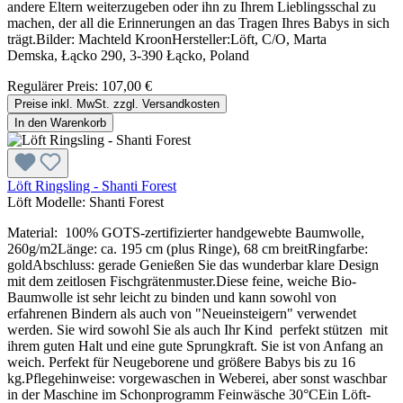
andere Eltern weiterzugeben oder ihn zu Ihrem Lieblingsschal zu
machen, der all die Erinnerungen an das Tragen Ihres Babys in sich
trägt.Bilder: Machteld KroonHersteller:Löft, C/O, Marta
Demska, Łącko 290, 3-390 Łącko, Poland
Regulärer Preis:
107,00 €
Preise inkl. MwSt. zzgl. Versandkosten
In den Warenkorb
Löft Ringsling - Shanti Forest
Löft Modelle:
Shanti Forest
Material: 100% GOTS-zertifizierter handgewebte Baumwolle,
260g/m2Länge: ca. 195 cm (plus Ringe), 68 cm breitRingfarbe:
goldAbschluss: gerade Genießen Sie das wunderbar klare Design
mit dem zeitlosen Fischgrätenmuster.Diese feine, weiche Bio-
Baumwolle ist sehr leicht zu binden und kann sowohl von
erfahrenen Bindern als auch von "Neueinsteigern" verwendet
werden. Sie wird sowohl Sie als auch Ihr Kind perfekt stützen mit
ihrem guten Halt und eine gute Sprungkraft. Sie ist von Anfang an
weich. Perfekt für Neugeborene und größere Babys bis zu 16
kg.Pflegehinweise: vorgewaschen in Weberei, aber sonst waschbar
in der Maschine im Schonprogramm Feinwäsche 30°CEin Löft-