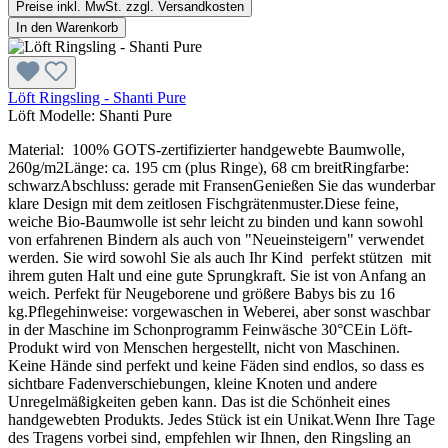
Preise inkl. MwSt. zzgl. Versandkosten
In den Warenkorb
Löft Ringsling - Shanti Pure
Löft Modelle:
Shanti Pure
Material: 100% GOTS-zertifizierter handgewebte Baumwolle,
260g/m2Länge: ca. 195 cm (plus Ringe), 68 cm breitRingfarbe:
schwarzAbschluss: gerade mit FransenGenießen Sie das wunderbar
klare Design mit dem zeitlosen Fischgrätenmuster.Diese feine,
weiche Bio-Baumwolle ist sehr leicht zu binden und kann sowohl
von erfahrenen Bindern als auch von "Neueinsteigern" verwendet
werden. Sie wird sowohl Sie als auch Ihr Kind perfekt stützen mit
ihrem guten Halt und eine gute Sprungkraft. Sie ist von Anfang an
weich. Perfekt für Neugeborene und größere Babys bis zu 16
kg.Pflegehinweise: vorgewaschen in Weberei, aber sonst waschbar
in der Maschine im Schonprogramm Feinwäsche 30°CEin Löft-
Produkt wird von Menschen hergestellt, nicht von Maschinen.
Keine Hände sind perfekt und keine Fäden sind endlos, so dass es
sichtbare Fadenverschiebungen, kleine Knoten und andere
Unregelmäßigkeiten geben kann. Das ist die Schönheit eines
handgewebten Produkts. Jedes Stück ist ein Unikat.Wenn Ihre Tage
des Tragens vorbei sind, empfehlen wir Ihnen, den Ringsling an