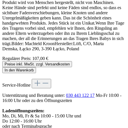
Produkt wird von Menschen hergestellt, nicht von Maschinen.
Keine Hände sind perfekt und keine Fäden sind endlos, so dass es
sichtbare Fadenverschiebungen, kleine Knoten und andere
Unregelmäßigkeiten geben kann. Das ist die Schönheit eines
handgewebten Produkts. Jedes Stück ist ein Unikat.Wenn Ihre Tage
des Tragens vorbei sind, empfehlen wir Ihnen, den Ringsling an
andere Eltern weiterzugeben oder ihn zu Ihrem Lieblingsschal zu
machen, der all die Erinnerungen an das Tragen Ihres Babys in sich
trägt.Bilder: Machteld KroonHersteller:Löft, C/O, Marta
Demska, Łącko 290, 3-390 Łącko, Poland
Regulärer Preis:
107,00 €
Preise inkl. MwSt. zzgl. Versandkosten
In den Warenkorb
Service-Hotline
Unterstützung und Beratung unter:
030 443 122 17
Mo-Fr 10:00 -
16:00 Uhr oder zu den Öffnungszeiten
Ladenöffnungszeiten:
Mo, Di, Mi, Fr & Sa 10:00 - 15:00 Uhr und
Do 12:00 - 16:00 Uhr
oder nach Terminabsprache