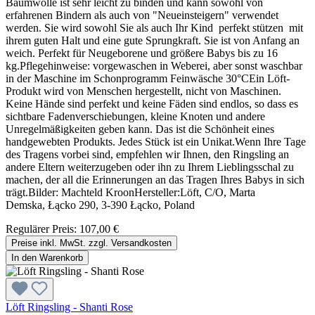
Baumwolle ist sehr leicht zu binden und kann sowohl von
erfahrenen Bindern als auch von "Neueinsteigern" verwendet
werden. Sie wird sowohl Sie als auch Ihr Kind perfekt stützen mit
ihrem guten Halt und eine gute Sprungkraft. Sie ist von Anfang an
weich. Perfekt für Neugeborene und größere Babys bis zu 16
kg.Pflegehinweise: vorgewaschen in Weberei, aber sonst waschbar
in der Maschine im Schonprogramm Feinwäsche 30°CEin Löft-
Produkt wird von Menschen hergestellt, nicht von Maschinen.
Keine Hände sind perfekt und keine Fäden sind endlos, so dass es
sichtbare Fadenverschiebungen, kleine Knoten und andere
Unregelmäßigkeiten geben kann. Das ist die Schönheit eines
handgewebten Produkts. Jedes Stück ist ein Unikat.Wenn Ihre Tage
des Tragens vorbei sind, empfehlen wir Ihnen, den Ringsling an
andere Eltern weiterzugeben oder ihn zu Ihrem Lieblingsschal zu
machen, der all die Erinnerungen an das Tragen Ihres Babys in sich
trägt.Bilder: Machteld KroonHersteller:Löft, C/O, Marta
Demska, Łącko 290, 3-390 Łącko, Poland
Regulärer Preis:
107,00 €
Preise inkl. MwSt. zzgl. Versandkosten
In den Warenkorb
Löft Ringsling - Shanti Rose