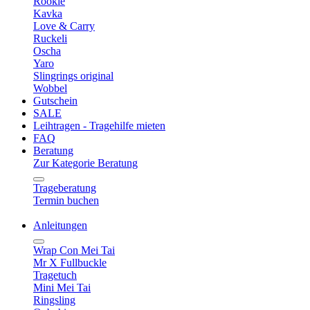
Rookie
Kavka
Love & Carry
Ruckeli
Oscha
Yaro
Slingrings original
Wobbel
Gutschein
SALE
Leihtragen - Tragehilfe mieten
FAQ
Beratung
Zur Kategorie Beratung
Trageberatung
Termin buchen
Anleitungen
Wrap Con Mei Tai
Mr X Fullbuckle
Tragetuch
Mini Mei Tai
Ringsling