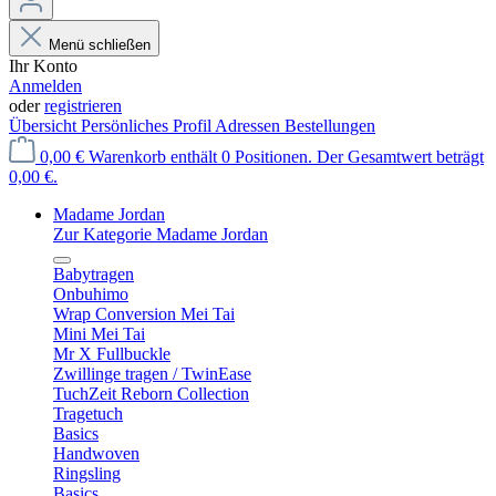
Menü schließen
Ihr Konto
Anmelden
oder
registrieren
Übersicht
Persönliches Profil
Adressen
Bestellungen
0,00 €
Warenkorb enthält 0 Positionen. Der Gesamtwert beträgt
0,00 €.
Madame Jordan
Zur Kategorie Madame Jordan
Babytragen
Onbuhimo
Wrap Conversion Mei Tai
Mini Mei Tai
Mr X Fullbuckle
Zwillinge tragen / TwinEase
TuchZeit Reborn Collection
Tragetuch
Basics
Handwoven
Ringsling
Basics