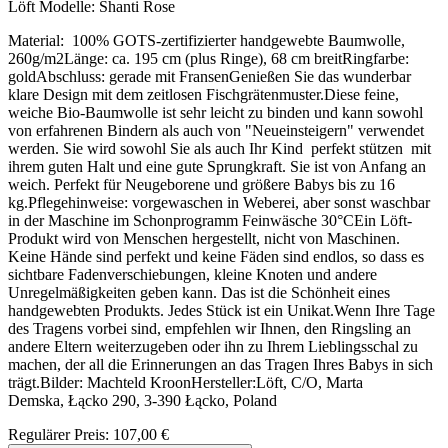
Löft Modelle:
Shanti Rose
Material: 100% GOTS-zertifizierter handgewebte Baumwolle,
260g/m2Länge: ca. 195 cm (plus Ringe), 68 cm breitRingfarbe:
goldAbschluss: gerade mit FransenGenießen Sie das wunderbar
klare Design mit dem zeitlosen Fischgrätenmuster.Diese feine,
weiche Bio-Baumwolle ist sehr leicht zu binden und kann sowohl
von erfahrenen Bindern als auch von "Neueinsteigern" verwendet
werden. Sie wird sowohl Sie als auch Ihr Kind perfekt stützen mit
ihrem guten Halt und eine gute Sprungkraft. Sie ist von Anfang an
weich. Perfekt für Neugeborene und größere Babys bis zu 16
kg.Pflegehinweise: vorgewaschen in Weberei, aber sonst waschbar
in der Maschine im Schonprogramm Feinwäsche 30°CEin Löft-
Produkt wird von Menschen hergestellt, nicht von Maschinen.
Keine Hände sind perfekt und keine Fäden sind endlos, so dass es
sichtbare Fadenverschiebungen, kleine Knoten und andere
Unregelmäßigkeiten geben kann. Das ist die Schönheit eines
handgewebten Produkts. Jedes Stück ist ein Unikat.Wenn Ihre Tage
des Tragens vorbei sind, empfehlen wir Ihnen, den Ringsling an
andere Eltern weiterzugeben oder ihn zu Ihrem Lieblingsschal zu
machen, der all die Erinnerungen an das Tragen Ihres Babys in sich
trägt.Bilder: Machteld KroonHersteller:Löft, C/O, Marta
Demska, Łącko 290, 3-390 Łącko, Poland
Regulärer Preis:
107,00 €