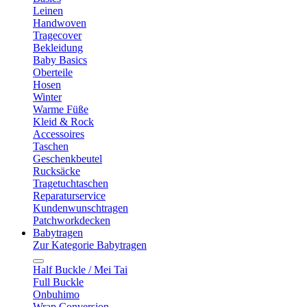
Leinen
Handwoven
Tragecover
Bekleidung
Baby Basics
Oberteile
Hosen
Winter
Warme Füße
Kleid & Rock
Accessoires
Taschen
Geschenkbeutel
Rucksäcke
Tragetuchtaschen
Reparaturservice
Kundenwunschtragen
Patchworkdecken
Babytragen
Zur Kategorie Babytragen
Half Buckle / Mei Tai
Full Buckle
Onbuhimo
Wrap Conversion