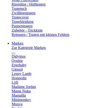
Ringsling / Hüfttragen
Tragetuch
Zwillingstragen
Tragecover
Tragekleidung
Puppentragen
Zubehör - Trickkiste
Retouren / Tragen mit kleinen Fehlern
Marken
Zur Kategorie Marken
Didymos
Qookie
Ergobaby
Girasol
Lenny Lamb
Hoppediz
Löft
Madame Jordan
Mama Nuka
Mamalila
Minimonkey
Moova