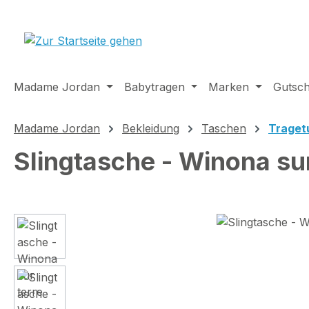
m Hauptinhalt springen
Zur Suche springen
Zur Hauptnavigation springen
Madame Jordan
Babytragen
Marken
Gutsch
Madame Jordan
Bekleidung
Taschen
Traget
Slingtasche - Winona sur
Bildergalerie überspringen