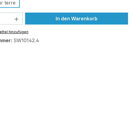
r terre
 Anzahl: Gib den gewünschten Wert ein 
In den Warenkorb
ttel hinzufügen
mmer:
SW10142.4