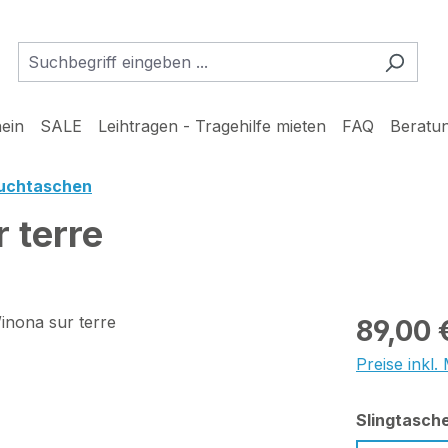
ein
SALE
Leihtragen - Tragehilfe mieten
FAQ
Beratu
uchtaschen
 terre
Regulärer Pr
89,00 
Preise inkl
Slingtasch