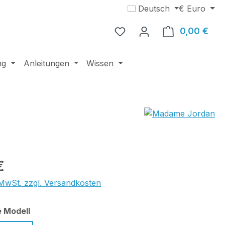
Deutsch
€
Euro
0,00 €
Ware
ng
Anleitungen
Wissen
eis:
€
. MwSt. zzgl. Versandkosten
auswählen
e Modell