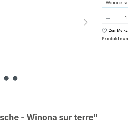
Winona su
Produkt
Zum Merkze
Produktnu
sche - Winona sur terre"