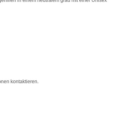
ehilfen in einem neutralem grau mit einer Unisex
nen kontaktieren.