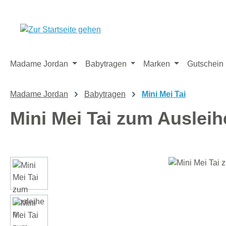
m Hauptinhalt springen
Zur Suche springen
Zur Hauptnavigation springen
Madame Jordan
Babytragen
Marken
Gutschein
Madame Jordan
Babytragen
Mini Mei Tai
Mini Mei Tai zum Auslei
Bildergalerie überspringen