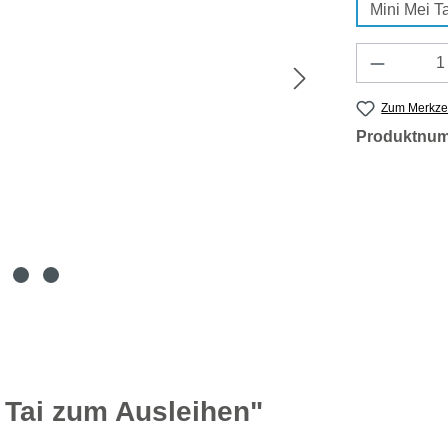
Mini Mei Ta
Produkt 
Zum Merkzet
Produktnu
 Tai zum Ausleihen"