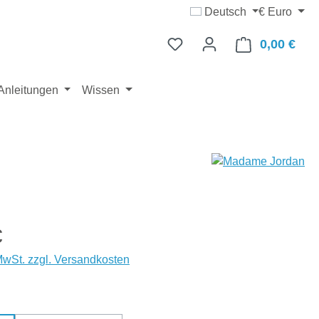
Deutsch
€
Euro
0,00 €
Ware
Anleitungen
Wissen
eis:
€
 MwSt. zzgl. Versandkosten
wählen