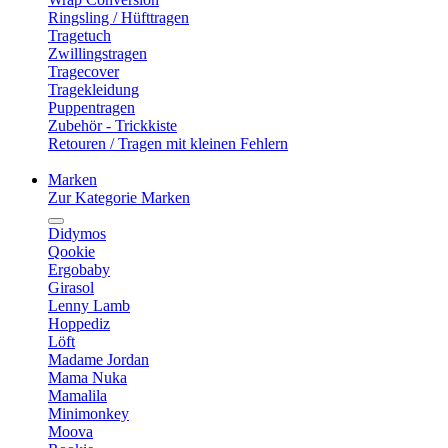
Ringsling / Hüfttragen
Tragetuch
Zwillingstragen
Tragecover
Tragekleidung
Puppentragen
Zubehör - Trickkiste
Retouren / Tragen mit kleinen Fehlern
Marken
Zur Kategorie Marken
Didymos
Qookie
Ergobaby
Girasol
Lenny Lamb
Hoppediz
Löft
Madame Jordan
Mama Nuka
Mamalila
Minimonkey
Moova