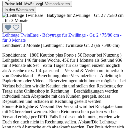
Preise inkl. MwSt. zzgl. Versandkosten
In den Warenkorb
Leihtrage TwinEase - Babytrage für Zwillinge - Gr. 2 / 75/80 cm -
für 3 Monate
Leihdauer:
3 Monate
|
Leihtragen:
TwinEase Gr. 2 (ab 75/80 cm)
Konditionen: 180€ Kaution plus Porto ( 5€ Retour bei Nutzung )
Leihgebühr 14€ für eine Woche, 45€ für 1 Monate als Set und 93€
für 3 Monate als Set extra Träger für das tragen einzeln möglich
als Ausleihe max. 15€ pauschal Versand & Verleih nur innerhalb
von Deutschland Berechnung ohne Versandzeiten Anleitung in
Papierform oder Video Reservierungen nicht immer möglich bei
Verlust behalten wir die Kaution ein und stellen den Restbetrag der
Trage siehe Onlineshop in Rechnung Beschädigungen werden
indviduell nach Absprache mit den Kunden geregelt, sodass
Reparaturen und Schäden in Rechnung gestellt werden
könnenRückgabe & Versand Der Versand wird bei Rückgabe kann
mit 5€ berechnet werden. Einen Retourenschein packen wir bei.
Versand erfolgt per DPD. Falls ihr diesen nicht nutzt, werden wir
Euch den auch nicht in Rechnung stellen. AbkaufDie Leihtrage
kann nach Absprache auch abgekauft werden. Der Preis richtet sich