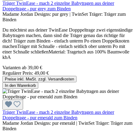
Träger TwinEase - mach 2 einzelne Babytragen aus deiner
Doppeltrage - pur grey zum Binden
Madame Jordan Designs:
pur grey
|
TwinSet Träger:
Träger zum
Binden
Du möchtest aus deiner TwinEase Dopppeltrage zwei eigenständige
Babytragen machen, dann sind die Träger genau das richtige für
dich! Träger zum Binden - einfach unterm Po einen Doppelknoten
machenTräger mit Schnalle - einfach seitlich ober unterm Po mit
einer Schnalle schließenMaterial: Tragetuch aus 100% Baumwolle
kbA
Varianten ab
39,00 €
Regulärer Preis:
49,00 €
Preise inkl. MwSt. zzgl. Versandkosten
In den Warenkorb
Träger TwinEase - mach 2 einzelne Babytragen aus deiner
Doppeltrage - pur emerald zum Binden
Madame Jordan Designs:
pur emerald
|
TwinSet Träger:
Träger zum
Binden