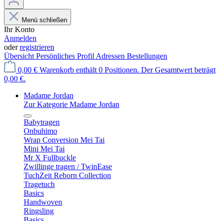
Menü schließen
Ihr Konto
Anmelden
oder
registrieren
Übersicht
Persönliches Profil
Adressen
Bestellungen
0,00 €
Warenkorb enthält 0 Positionen. Der Gesamtwert beträgt
0,00 €.
Madame Jordan
Zur Kategorie Madame Jordan
Babytragen
Onbuhimo
Wrap Conversion Mei Tai
Mini Mei Tai
Mr X Fullbuckle
Zwillinge tragen / TwinEase
TuchZeit Reborn Collection
Tragetuch
Basics
Handwoven
Ringsling
Basics