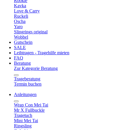
Rookie
Kavka
Love & Carry
Ruckeli
Oscha
Yaro
Slingrings original
Wobbel
Gutschein
SALE
Leihtragen - Tragehilfe mieten
FAQ
Beratung
Zur Kategorie Beratung
Trageberatung
Termin buchen
Anleitungen
Wrap Con Mei Tai
Mr X Fullbuckle
Tragetuch
Mini Mei Tai
Ringsling