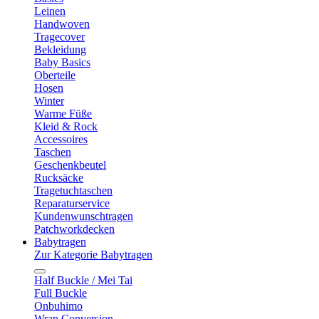
Leinen
Handwoven
Tragecover
Bekleidung
Baby Basics
Oberteile
Hosen
Winter
Warme Füße
Kleid & Rock
Accessoires
Taschen
Geschenkbeutel
Rucksäcke
Tragetuchtaschen
Reparaturservice
Kundenwunschtragen
Patchworkdecken
Babytragen
Zur Kategorie Babytragen
Half Buckle / Mei Tai
Full Buckle
Onbuhimo
Wrap Conversion