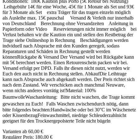
Konditionen: 180€ Kaution plus Porto (5€ Retour bei Nutzung)
Leihgebühr 14€ für eine Woche, 45€ für 1 Monate als Set und 93€
für 3 Monate als Set extra Träger für das tragen einzeln möglich
als Ausleihe max. 15€ pauschal Versand & Verleih nur innerhalb
von Deutschland Berechnung ohne Versandzeiten Anleitung in
Papierform oder Video Reservierungen nicht immer möglich bei
Verlust behalten wir die Kaution ein und stellen den Restbetrag der
Trage siehe Onlineshop in Rechnung Beschädigungen werden
indviduell nach Absprache mit den Kunden geregelt, sodass
Reparaturen und Schäden in Rechnung gestellt werden
könnenRückgabe & Versand Der Versand wird bei Rückgabe kann
mit 5€ berechnet werden. Einen Retourenschein packen wir bei.
Versand erfolgt per DPD. Falls ihr diesen nicht nutzt, werden wir
Euch den auch nicht in Rechnung stellen. AbkaufDie Leihtrage
kann nach Absprache auch abgekauft werden. Der Preis richtet sich
nach dem Zustand. Wir verschicken auch manchmal Neuware,
wenn nichts anderes vorrätig ist!Material: 100%
BaumwolleWaschanleitung: Bitte nicht waschen, die Trage kommt
gewaschen zu Euch! Falls Waschen zwischendurch nötig, dann
bitte folgendes beachten:Handwäsche oder bei 30°C im Wäschenetz
oder KissenbezugFeinwaschmittel, niedrige Schleuderzahlnicht
geeignet für den Trocknergepolsterte Teile nicht bügeln
Varianten ab
60,00 €
Regulärer Preis:
180,00 €