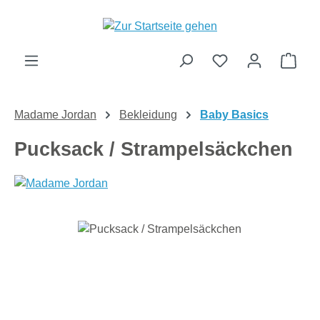
Zum Hauptinhalt springen
Ware
Madame Jordan
Bekleidung
Baby Basics
Pucksack / Strampelsäckchen
Bildergalerie überspringen