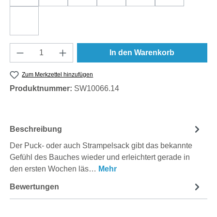
Wikinger
Produkt Anzahl: Gib den gewünschten Wert e
In den Warenkorb
Zum Merkzettel hinzufügen
Produktnummer:
SW10066.14
Beschreibung
Der Puck- oder auch Strampelsack gibt das bekannte
Gefühl des Bauches wieder und erleichtert gerade in
den ersten Wochen läs…
Mehr
Bewertungen