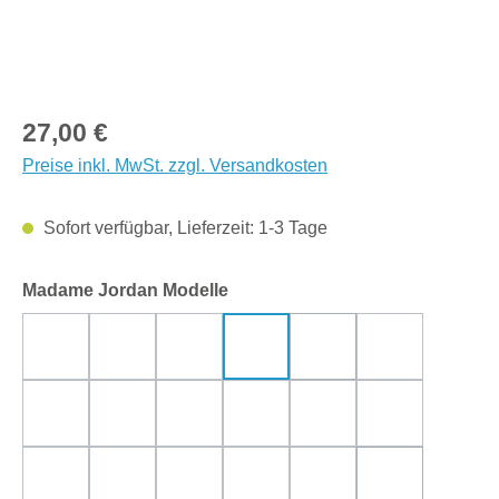
Regulärer Preis:
27,00 €
Preise inkl. MwSt. zzgl. Versandkosten
Sofort verfügbar, Lieferzeit: 1-3 Tage
auswählen
Madame Jordan Modelle
Ballerina
Blauregen
Faultiere
Feuerwehr
Fuchs
Fuchs gelb
(Diese Option ist zurzeit 
Leseliesl
Meerjungfrau
Punkte blau
Pünktchen
Seebär & Meerjungfra
Sirii beere
Sirrii gelb
Sommeregen
VintageRose creme
VintageRose lila
Wale
Waschbären
(Diese Option is