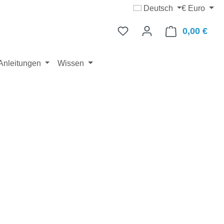
Deutsch
€
Euro
0,00 €
Ware
Anleitungen
Wissen