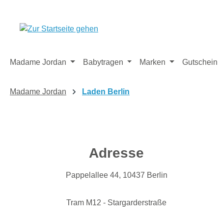
m Hauptinhalt springen
Zur Suche springen
Zur Hauptnavigation springen
Madame Jordan
Babytragen
Marken
Gutschein
Madame Jordan
Laden Berlin
Adresse
Pappelallee 44, 10437 Berlin
Tram M12 - Stargarderstraße