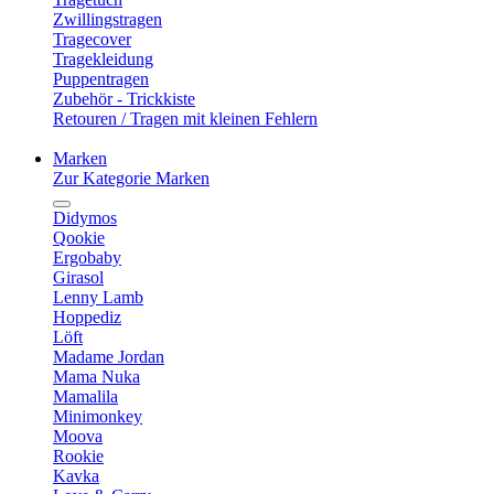
Zwillingstragen
Tragecover
Tragekleidung
Puppentragen
Zubehör - Trickkiste
Retouren / Tragen mit kleinen Fehlern
Marken
Zur Kategorie Marken
Didymos
Qookie
Ergobaby
Girasol
Lenny Lamb
Hoppediz
Löft
Madame Jordan
Mama Nuka
Mamalila
Minimonkey
Moova
Rookie
Kavka