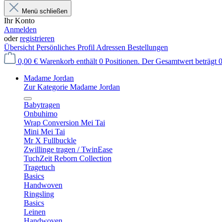
Menü schließen
Ihr Konto
Anmelden
oder
registrieren
Übersicht
Persönliches Profil
Adressen
Bestellungen
0,00 €
Warenkorb enthält 0 Positionen. Der Gesamtwert beträgt 0
Madame Jordan
Zur Kategorie Madame Jordan
Babytragen
Onbuhimo
Wrap Conversion Mei Tai
Mini Mei Tai
Mr X Fullbuckle
Zwillinge tragen / TwinEase
TuchZeit Reborn Collection
Tragetuch
Basics
Handwoven
Ringsling
Basics
Leinen
Handwoven