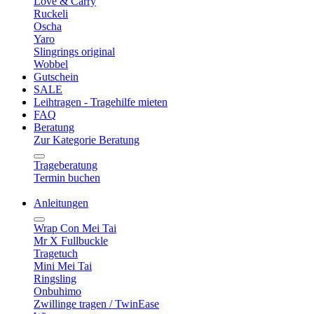
Love & Carry
Ruckeli
Oscha
Yaro
Slingrings original
Wobbel
Gutschein
SALE
Leihtragen - Tragehilfe mieten
FAQ
Beratung
Zur Kategorie Beratung
Trageberatung
Termin buchen
Anleitungen
Wrap Con Mei Tai
Mr X Fullbuckle
Tragetuch
Mini Mei Tai
Ringsling
Onbuhimo
Zwillinge tragen / TwinEase