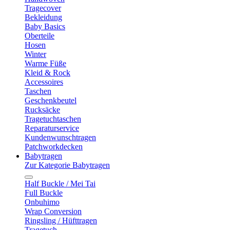
Tragecover
Bekleidung
Baby Basics
Oberteile
Hosen
Winter
Warme Füße
Kleid & Rock
Accessoires
Taschen
Geschenkbeutel
Rucksäcke
Tragetuchtaschen
Reparaturservice
Kundenwunschtragen
Patchworkdecken
Babytragen
Zur Kategorie Babytragen
Half Buckle / Mei Tai
Full Buckle
Onbuhimo
Wrap Conversion
Ringsling / Hüfttragen
Tragetuch