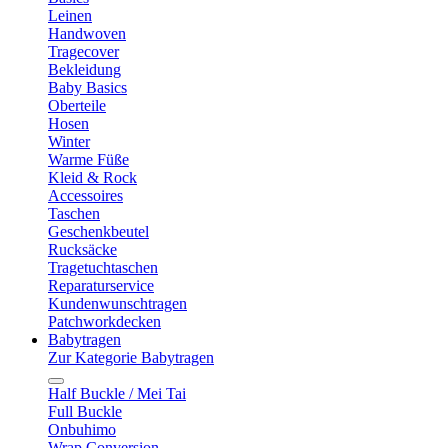
Leinen
Handwoven
Tragecover
Bekleidung
Baby Basics
Oberteile
Hosen
Winter
Warme Füße
Kleid & Rock
Accessoires
Taschen
Geschenkbeutel
Rucksäcke
Tragetuchtaschen
Reparaturservice
Kundenwunschtragen
Patchworkdecken
Babytragen
Zur Kategorie Babytragen
Half Buckle / Mei Tai
Full Buckle
Onbuhimo
Wrap Conversion