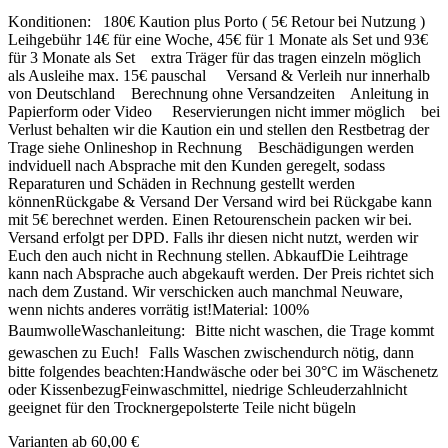
Konditionen: 180€ Kaution plus Porto ( 5€ Retour bei Nutzung )
Leihgebühr 14€ für eine Woche, 45€ für 1 Monate als Set und 93€
für 3 Monate als Set extra Träger für das tragen einzeln möglich
als Ausleihe max. 15€ pauschal Versand & Verleih nur innerhalb
von Deutschland Berechnung ohne Versandzeiten Anleitung in
Papierform oder Video Reservierungen nicht immer möglich bei
Verlust behalten wir die Kaution ein und stellen den Restbetrag der
Trage siehe Onlineshop in Rechnung Beschädigungen werden
indviduell nach Absprache mit den Kunden geregelt, sodass
Reparaturen und Schäden in Rechnung gestellt werden
könnenRückgabe & Versand Der Versand wird bei Rückgabe kann
mit 5€ berechnet werden. Einen Retourenschein packen wir bei.
Versand erfolgt per DPD. Falls ihr diesen nicht nutzt, werden wir
Euch den auch nicht in Rechnung stellen. AbkaufDie Leihtrage
kann nach Absprache auch abgekauft werden. Der Preis richtet sich
nach dem Zustand. Wir verschicken auch manchmal Neuware,
wenn nichts anderes vorrätig ist!Material: 100%
BaumwolleWaschanleitung: Bitte nicht waschen, die Trage kommt
gewaschen zu Euch! Falls Waschen zwischendurch nötig, dann
bitte folgendes beachten:Handwäsche oder bei 30°C im Wäschenetz
oder KissenbezugFeinwaschmittel, niedrige Schleuderzahlnicht
geeignet für den Trocknergepolsterte Teile nicht bügeln
Varianten ab
60,00 €