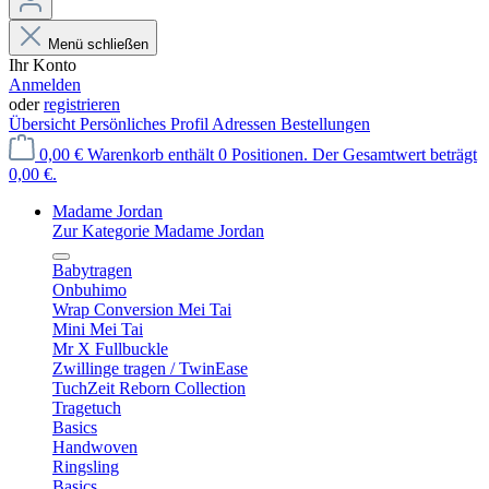
Menü schließen
Ihr Konto
Anmelden
oder
registrieren
Übersicht
Persönliches Profil
Adressen
Bestellungen
0,00 €
Warenkorb enthält 0 Positionen. Der Gesamtwert beträgt
0,00 €.
Madame Jordan
Zur Kategorie Madame Jordan
Babytragen
Onbuhimo
Wrap Conversion Mei Tai
Mini Mei Tai
Mr X Fullbuckle
Zwillinge tragen / TwinEase
TuchZeit Reborn Collection
Tragetuch
Basics
Handwoven
Ringsling
Basics