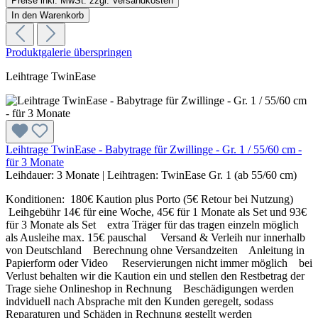
Preise inkl. MwSt. zzgl. Versandkosten
In den Warenkorb
Produktgalerie überspringen
Leihtrage TwinEase
Leihtrage TwinEase - Babytrage für Zwillinge - Gr. 1 / 55/60 cm -
für 3 Monate
Leihdauer:
3 Monate
|
Leihtragen:
TwinEase Gr. 1 (ab 55/60 cm)
Konditionen: 180€ Kaution plus Porto (5€ Retour bei Nutzung)
Leihgebühr 14€ für eine Woche, 45€ für 1 Monate als Set und 93€
für 3 Monate als Set extra Träger für das tragen einzeln möglich
als Ausleihe max. 15€ pauschal Versand & Verleih nur innerhalb
von Deutschland Berechnung ohne Versandzeiten Anleitung in
Papierform oder Video Reservierungen nicht immer möglich bei
Verlust behalten wir die Kaution ein und stellen den Restbetrag der
Trage siehe Onlineshop in Rechnung Beschädigungen werden
indviduell nach Absprache mit den Kunden geregelt, sodass
Reparaturen und Schäden in Rechnung gestellt werden