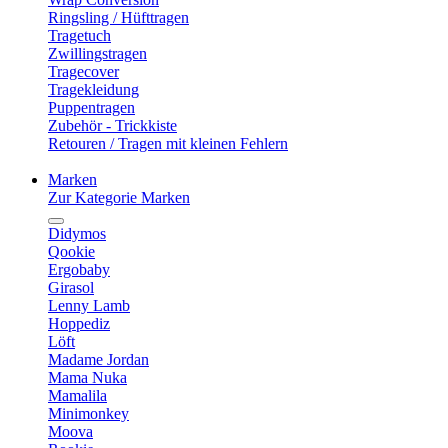
Ringsling / Hüfttragen
Tragetuch
Zwillingstragen
Tragecover
Tragekleidung
Puppentragen
Zubehör - Trickkiste
Retouren / Tragen mit kleinen Fehlern
Marken
Zur Kategorie Marken
Didymos
Qookie
Ergobaby
Girasol
Lenny Lamb
Hoppediz
Löft
Madame Jordan
Mama Nuka
Mamalila
Minimonkey
Moova