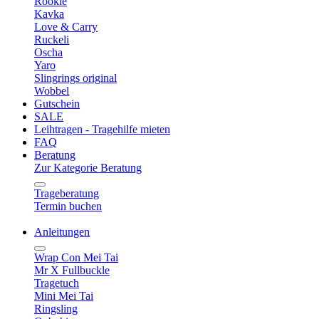
Rookie
Kavka
Love & Carry
Ruckeli
Oscha
Yaro
Slingrings original
Wobbel
Gutschein
SALE
Leihtragen - Tragehilfe mieten
FAQ
Beratung
Zur Kategorie Beratung
Trageberatung
Termin buchen
Anleitungen
Wrap Con Mei Tai
Mr X Fullbuckle
Tragetuch
Mini Mei Tai
Ringsling