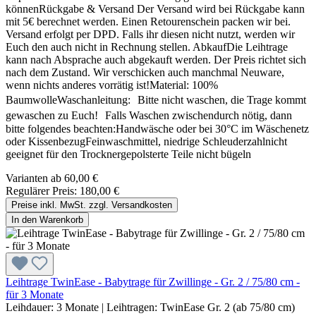
könnenRückgabe & Versand Der Versand wird bei Rückgabe kann
mit 5€ berechnet werden. Einen Retourenschein packen wir bei.
Versand erfolgt per DPD. Falls ihr diesen nicht nutzt, werden wir
Euch den auch nicht in Rechnung stellen. AbkaufDie Leihtrage
kann nach Absprache auch abgekauft werden. Der Preis richtet sich
nach dem Zustand. Wir verschicken auch manchmal Neuware,
wenn nichts anderes vorrätig ist!Material: 100%
BaumwolleWaschanleitung: Bitte nicht waschen, die Trage kommt
gewaschen zu Euch! Falls Waschen zwischendurch nötig, dann
bitte folgendes beachten:Handwäsche oder bei 30°C im Wäschenetz
oder KissenbezugFeinwaschmittel, niedrige Schleuderzahlnicht
geeignet für den Trocknergepolsterte Teile nicht bügeln
Varianten ab
60,00 €
Regulärer Preis:
180,00 €
Preise inkl. MwSt. zzgl. Versandkosten
In den Warenkorb
Leihtrage TwinEase - Babytrage für Zwillinge - Gr. 2 / 75/80 cm -
für 3 Monate
Leihdauer:
3 Monate
|
Leihtragen:
TwinEase Gr. 2 (ab 75/80 cm)