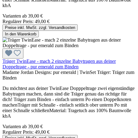
kbA
Varianten ab
39,00 €
Regulärer Preis:
49,00 €
Preise inkl. MwSt. zzgl. Versandkosten
In den Warenkorb
Träger TwinEase - mach 2 einzelne Babytragen aus deiner
Doppeltrage - pur emerald zum Binden
Madame Jordan Designs:
pur emerald
|
TwinSet Träger:
Träger zum
Binden
Du möchtest aus deiner TwinEase Dopppeltrage zwei eigenständige
Babytragen machen, dann sind die Träger genau das richtige für
dich! Träger zum Binden - einfach unterm Po einen Doppelknoten
machenTräger mit Schnalle - einfach seitlich ober unterm Po mit
einer Schnalle schließenMaterial: Tragetuch aus 100% Baumwolle
kbA
Varianten ab
39,00 €
Regulärer Preis:
49,00 €