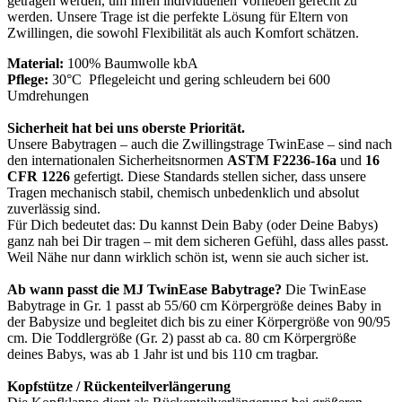
getragen werden, um Ihren individuellen Vorlieben gerecht zu
werden. Unsere Trage ist die perfekte Lösung für Eltern von
Zwillingen, die sowohl Flexibilität als auch Komfort schätzen.
Material:
100% Baumwolle kbA
Pflege:
30°C Pflegeleicht und gering schleudern bei 600
Umdrehungen
Sicherheit hat bei uns oberste Priorität.
Unsere Babytragen – auch die Zwillingstrage TwinEase – sind nach
den internationalen Sicherheitsnormen
ASTM F2236-16a
und
16
CFR 1226
gefertigt. Diese Standards stellen sicher, dass unsere
Tragen mechanisch stabil, chemisch unbedenklich und absolut
zuverlässig sind.
Für Dich bedeutet das: Du kannst Dein Baby (oder Deine Babys)
ganz nah bei Dir tragen – mit dem sicheren Gefühl, dass alles passt.
Weil Nähe nur dann wirklich schön ist, wenn sie auch sicher ist.
Ab wann passt die MJ TwinEase Babytrage?
Die TwinEase
Babytrage in Gr. 1 passt ab 55/60 cm Körpergröße deines Baby in
der Babysize und begleitet dich bis zu einer Körpergröße von 90/95
cm. Die Toddlergröße (Gr. 2) passt ab ca. 80 cm Körpergröße
deines Babys, was ab 1 Jahr ist und bis 110 cm tragbar.
Kopfstütze / Rückenteilverlängerung