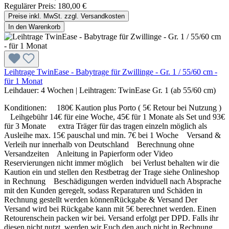
Regulärer Preis:
180,00 €
Preise inkl. MwSt. zzgl. Versandkosten
In den Warenkorb
Leihtrage TwinEase - Babytrage für Zwillinge - Gr. 1 / 55/60 cm -
für 1 Monat
Leihdauer:
4 Wochen
|
Leihtragen:
TwinEase Gr. 1 (ab 55/60 cm)
Konditionen: 180€ Kaution plus Porto ( 5€ Retour bei Nutzung )
Leihgebühr 14€ für eine Woche, 45€ für 1 Monate als Set und 93€
für 3 Monate extra Träger für das tragen einzeln möglich als
Ausleihe max. 15€ pauschal und min. 7€ bei 1 Woche Versand &
Verleih nur innerhalb von Deutschland Berechnung ohne
Versandzeiten Anleitung in Papierform oder Video
Reservierungen nicht immer möglich bei Verlust behalten wir die
Kaution ein und stellen den Restbetrag der Trage siehe Onlineshop
in Rechnung Beschädigungen werden indviduell nach Absprache
mit den Kunden geregelt, sodass Reparaturen und Schäden in
Rechnung gestellt werden könnenRückgabe & Versand Der
Versand wird bei Rückgabe kann mit 5€ berechnet werden. Einen
Retourenschein packen wir bei. Versand erfolgt per DPD. Falls ihr
diesen nicht nutzt, werden wir Euch den auch nicht in Rechnung