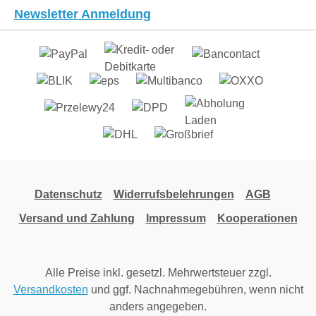
Newsletter Anmeldung
AbkaufDie Leihtrage kann nach Absprache
auch abgekauft werden. Der Preis richtet sich
nach dem Zustand. Wir verschicken auch
manchmal Neuware, wenn nichts anderes
vorrätig ist!Material: 100%
BaumwolleWaschanleitung: Bitte nicht
waschen, die Trage kommt gewaschen zu
Euch! Falls Waschen zwischendurch nötig,
dann bitte folgendes beachten:Handwäsche
oder bei 30°C im Wäschenetz oder
KissenbezugFeinwaschmittel, niedrige
Datenschutz
Widerrufsbelehrungen
AGB
Schleuderzahlnicht geeignet für den
Versand und Zahlung
Impressum
Kooperationen
Trocknergepolsterte Teile nicht bügeln
Alle Preise inkl. gesetzl. Mehrwertsteuer zzgl.
Versandkosten
und ggf. Nachnahmegebühren, wenn nicht
anders angegeben.