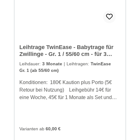
Leihtrage TwinEase - Babytrage für
Zwillinge - Gr. 1 / 55/60 cm - für 3
Monate
Leihdauer:
3 Monate
|
Leihtragen:
TwinEase
Gr. 1 (ab 55/60 cm)
Konditionen: 180€ Kaution plus Porto (5€
Retour bei Nutzung) Leihgebühr 14€ für
eine Woche, 45€ für 1 Monate als Set und
93€ für 3 Monate als Set extra Träger für
das tragen einzeln möglich als Ausleihe max.
15€ pauschal Versand & Verleih nur
innerhalb von Deutschland Berechnung
Varianten ab
60,00 €
ohne Versandzeiten Anleitung in Papierform