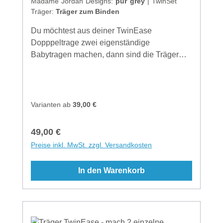
Madame Jordan Designs:
pur grey
|
TwinSet
Träger:
Träger zum Binden
Du möchtest aus deiner TwinEase
Dopppeltrage zwei eigenständige
Babytragen machen, dann sind die Träger
genau das richtige für dich! Träger zum
Binden - einfach unterm Po einen
Doppelknoten machenTräger mit Schnalle -
einfach seitlich ober unterm Po mit einer
Varianten ab
39,00 €
Schnalle schließenMaterial: Tragetuch aus
100% Baumwolle kbA
Regulärer Preis:
49,00 €
Preise inkl. MwSt. zzgl. Versandkosten
In den Warenkorb