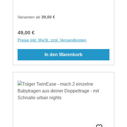
Binden - einfach unterm Po einen
Doppelknoten machenTräger mit Schnalle -
einfach seitlich ober unterm Po mit einer
Varianten ab
39,00 €
Schnalle schließenMaterial: Tragetuch aus
100% Baumwolle kbA
Regulärer Preis:
49,00 €
Preise inkl. MwSt. zzgl. Versandkosten
In den Warenkorb