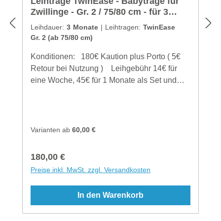
Leihtrage TwinEase - Babytrage für
waschen, die Trage kommt gewaschen zu
Zwillinge - Gr. 2 / 75/80 cm - für 3
Euch! Falls Waschen zwischendurch nötig,
Monate
Leihdauer:
3 Monate
|
Leihtragen:
TwinEase
dann bitte folgendes beachten:Handwäsche
Gr. 2 (ab 75/80 cm)
oder bei 30°C im Wäschenetz oder
KissenbezugFeinwaschmittel, niedrige
Konditionen: 180€ Kaution plus Porto ( 5€
Schleuderzahlnicht geeignet für den
Retour bei Nutzung ) Leihgebühr 14€ für
Trocknergepolsterte Teile nicht bügeln
eine Woche, 45€ für 1 Monate als Set und
93€ für 3 Monate als Set extra Träger für
das tragen einzeln möglich als Ausleihe max.
15€ pauschal Versand & Verleih nur
innerhalb von Deutschland Berechnung
Varianten ab
60,00 €
ohne Versandzeiten Anleitung in Papierform
oder Video Reservierungen nicht immer
Regulärer Preis:
180,00 €
möglich bei Verlust behalten wir die Kaution
Preise inkl. MwSt. zzgl. Versandkosten
ein und stellen den Restbetrag der Trage
siehe Onlineshop in Rechnung
In den Warenkorb
Beschädigungen werden indviduell nach
Absprache mit den Kunden geregelt, sodass