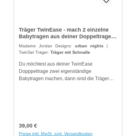
Träger TwinEase - mach 2 einzelne
Babytragen aus deiner Doppeltrage -
mit Schnalle urban nights
Madame Jordan Designs:
urban nights
|
TwinSet Träger:
Träger mit Schnalle
Du möchtest aus deiner TwinEase
Dopppeltrage zwei eigenständige
Babytragen machen, dann sind die Träger
genau das richtige für dich! Träger zum
Binden - einfach unterm Po einen
Doppelknoten machenTräger mit Schnalle -
einfach seitlich ober unterm Po mit einer
Schnalle schließenMaterial: Tragetuch aus
100% Baumwolle kbA
Regulärer Preis:
39,00 €
Preise inkl. MwSt. zzgl. Versandkosten