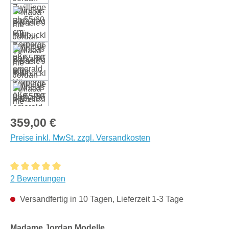
Regulärer Preis:
359,00 €
Preise inkl. MwSt. zzgl. Versandkosten
Durchschnittliche Bewertung von 5 von 5 Sternen
2 Bewertungen
Versandfertig in 10 Tagen, Lieferzeit 1-3 Tage
auswählen
Madame Jordan Modelle