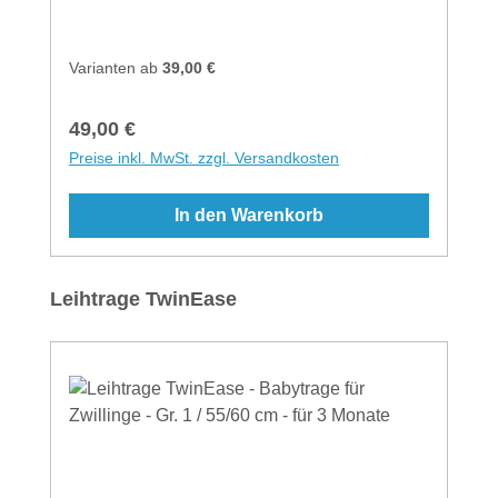
Binden - einfach unterm Po einen
Doppelknoten machenTräger mit Schnalle -
einfach seitlich ober unterm Po mit einer
Varianten ab
39,00 €
Schnalle schließenMaterial: Tragetuch aus
100% Baumwolle kbA
Regulärer Preis:
49,00 €
Preise inkl. MwSt. zzgl. Versandkosten
In den Warenkorb
Produktgalerie überspringen
Leihtrage TwinEase