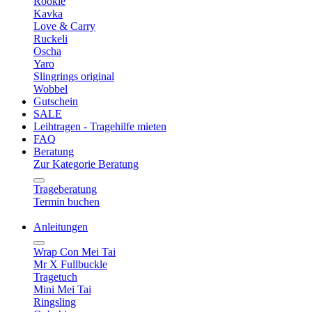
Rookie
Kavka
Love & Carry
Ruckeli
Oscha
Yaro
Slingrings original
Wobbel
Gutschein
SALE
Leihtragen - Tragehilfe mieten
FAQ
Beratung
Zur Kategorie Beratung
Trageberatung
Termin buchen
Anleitungen
Wrap Con Mei Tai
Mr X Fullbuckle
Tragetuch
Mini Mei Tai
Ringsling