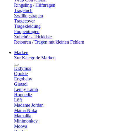
Ringsling / Hüfttragen
Tragetuch
Zwillingstragen
Tragecover
Tragekleidung
Puppentragen
Zubehör - Trickkiste
Retouren / Tragen mit kleinen Fehlern
Marken
Zur Kategorie Marken
Didymos
Qookie
Ergobaby
Girasol
Lenny Lamb
Hoppediz
Löft
Madame Jordan
Mama Nuka
Mamalila
Minimonkey
Moova