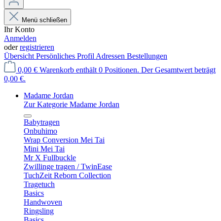
Menü schließen
Ihr Konto
Anmelden
oder
registrieren
Übersicht
Persönliches Profil
Adressen
Bestellungen
0,00 €
Warenkorb enthält 0 Positionen. Der Gesamtwert beträgt
0,00 €.
Madame Jordan
Zur Kategorie Madame Jordan
Babytragen
Onbuhimo
Wrap Conversion Mei Tai
Mini Mei Tai
Mr X Fullbuckle
Zwillinge tragen / TwinEase
TuchZeit Reborn Collection
Tragetuch
Basics
Handwoven
Ringsling
Basics