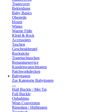
Tragecover
Bekleidung
Baby Basics
Oberteile
Hosen
Winter
Warme Füße
Kleid & Rock
Accessoires
Taschen
Geschenkbeutel
Rucksäcke
Tragetuchtaschen
Reparaturservice
Kundenwunschtragen
Patchworkdecken
Babytragen
Zur Kategorie Babytragen
Half Buckle / Mei Tai
Full Buckle
Onbuhimo
Wrap Conversion
Ringsling / Hüfttragen
Tragetuch