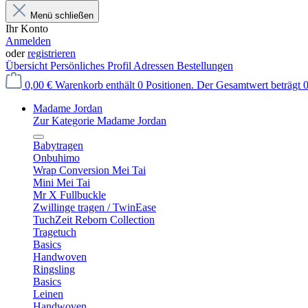
Menü schließen
Ihr Konto
Anmelden
oder
registrieren
Übersicht
Persönliches Profil
Adressen
Bestellungen
0,00 €
Warenkorb enthält 0 Positionen. Der Gesamtwert beträgt 0
Madame Jordan
Zur Kategorie Madame Jordan
Babytragen
Onbuhimo
Wrap Conversion Mei Tai
Mini Mei Tai
Mr X Fullbuckle
Zwillinge tragen / TwinEase
TuchZeit Reborn Collection
Tragetuch
Basics
Handwoven
Ringsling
Basics
Leinen
Handwoven