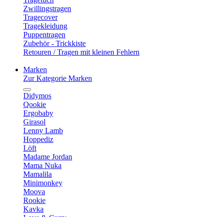
Zwillingstragen
Tragecover
Tragekleidung
Puppentragen
Zubehör - Trickkiste
Retouren / Tragen mit kleinen Fehlern
Marken
Zur Kategorie Marken
Didymos
Qookie
Ergobaby
Girasol
Lenny Lamb
Hoppediz
Löft
Madame Jordan
Mama Nuka
Mamalila
Minimonkey
Moova
Rookie
Kavka