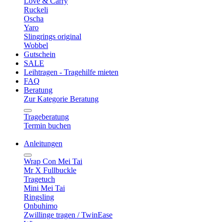
Love & Carry
Ruckeli
Oscha
Yaro
Slingrings original
Wobbel
Gutschein
SALE
Leihtragen - Tragehilfe mieten
FAQ
Beratung
Zur Kategorie Beratung
Trageberatung
Termin buchen
Anleitungen
Wrap Con Mei Tai
Mr X Fullbuckle
Tragetuch
Mini Mei Tai
Ringsling
Onbuhimo
Zwillinge tragen / TwinEase