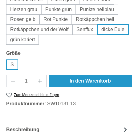
Herzen grau
Punkte grün
Punkte hellblau
Rosen gelb
Rot Punkte
Rotkäppchen hell
Rotkäppchen und der Wolf
Senffux
dicke Eule
grün kariert
auswählen
Größe
S
Produkt Anzahl: Gib den gewünschten Wert e
In den Warenkorb
Zum Merkzettel hinzufügen
Produktnummer:
SW10131.13
Beschreibung