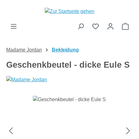
Zum Hauptinhalt springen
Ware
Madame Jordan
Bekleidung
Geschenkbeutel - dicke Eule S
Bildergalerie überspringen