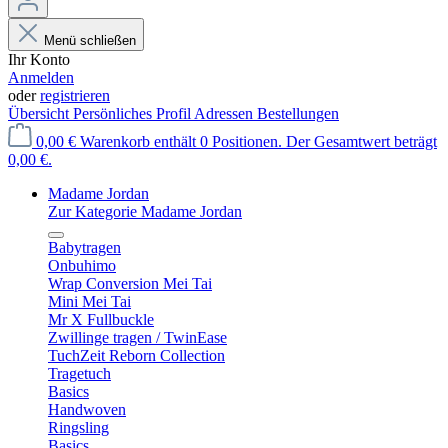
Menü schließen
Ihr Konto
Anmelden
oder
registrieren
Übersicht
Persönliches Profil
Adressen
Bestellungen
0,00 €
Warenkorb enthält 0 Positionen. Der Gesamtwert beträgt
0,00 €.
Madame Jordan
Zur Kategorie Madame Jordan
Babytragen
Onbuhimo
Wrap Conversion Mei Tai
Mini Mei Tai
Mr X Fullbuckle
Zwillinge tragen / TwinEase
TuchZeit Reborn Collection
Tragetuch
Basics
Handwoven
Ringsling
Basics