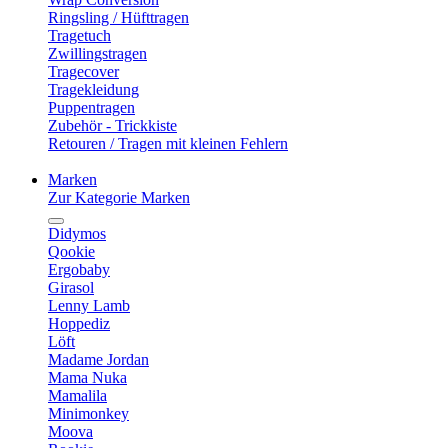
Ringsling / Hüfttragen
Tragetuch
Zwillingstragen
Tragecover
Tragekleidung
Puppentragen
Zubehör - Trickkiste
Retouren / Tragen mit kleinen Fehlern
Marken
Zur Kategorie Marken
Didymos
Qookie
Ergobaby
Girasol
Lenny Lamb
Hoppediz
Löft
Madame Jordan
Mama Nuka
Mamalila
Minimonkey
Moova