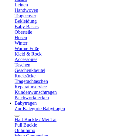
Leinen
Handwoven
Tragecover
Bekleidung
Baby Basics
Oberteile
Hosen
Winter
Warme Füße
Kleid & Rock
Accessoires
Taschen
Geschenkbeutel
Rucksäcke
Tragetuchtaschen
Reparaturservice
Kundenwunschtragen
Patchworkdecken
Babytragen
Zur Kategorie Babytragen
Half Buckle / Mei Tai
Full Buckle
Onbuhimo
Wrap Conversion