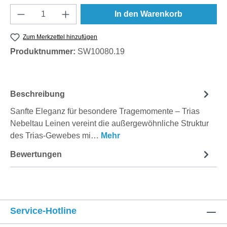
Produkt Anzahl: Gib den gewünschten Wert e
In den Warenkorb
Zum Merkzettel hinzufügen
Produktnummer:
SW10080.19
Beschreibung
Sanfte Eleganz für besondere Tragemomente – Trias
Nebeltau Leinen vereint die außergewöhnliche Struktur
des Trias-Gewebes mi…
Mehr
Bewertungen
Service-Hotline