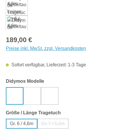
Regulärer Preis:
189,00 €
Preise inkl. MwSt. zzgl. Versandkosten
Sofort verfügbar, Lieferzeit: 1-3 Tage
auswählen
Didymos Modelle
Trias Nebeltau Leinen
Trias Chai Cinnamon
Trias Pur Triblend
(Diese Option ist zurzeit nicht verfügbar.)
auswählen
Größe / Länge Tragetuch
Gr. 6 / 4,6m
Gr. 7 / 5,2m
(Diese Option ist zurzeit nicht verfügbar.)