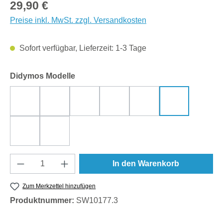
Regulärer Preis:
29,90 €
Preise inkl. MwSt. zzgl. Versandkosten
Sofort verfügbar, Lieferzeit: 1-3 Tage
auswählen
Didymos Modelle
Trias Creme Leinen
Zephyr
Sommermosaik
Leo Pure Leinen
Silber
Leo
Blaue Blüte
Rusty Red
Produkt Anzahl: Gib den gewünschten Wert e
In den Warenkorb
Zum Merkzettel hinzufügen
Produktnummer:
SW10177.3