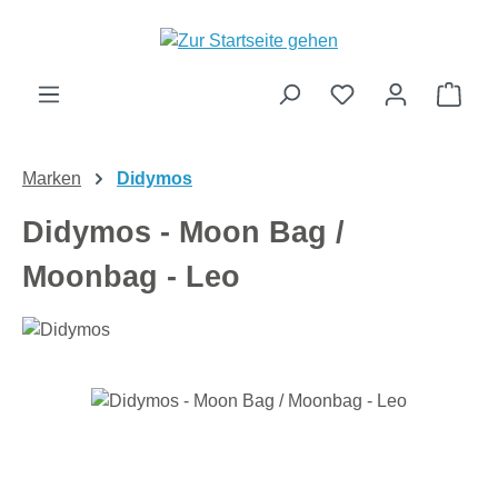
Zum Hauptinhalt springen
Ware
Marken
Didymos
Didymos - Moon Bag /
Moonbag - Leo
Bildergalerie überspringen