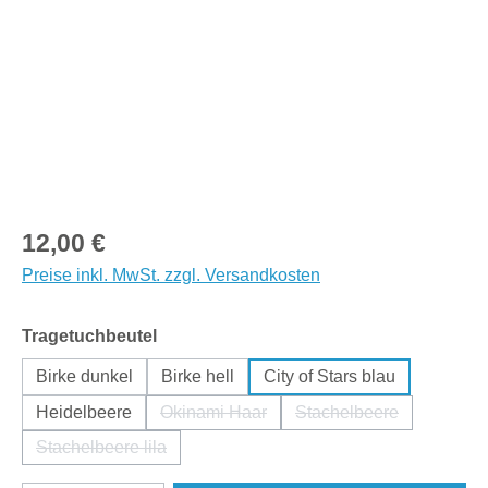
Regulärer Preis:
12,00 €
Preise inkl. MwSt. zzgl. Versandkosten
auswählen
Tragetuchbeutel
Birke dunkel
Birke hell
City of Stars blau
Heidelbeere
Okinami Haar
Stachelbeere
(Diese Option ist zurzeit nicht verfügbar.
(Diese Option ist zur
Stachelbeere lila
(Diese Option ist zurzeit nicht verfügbar.)