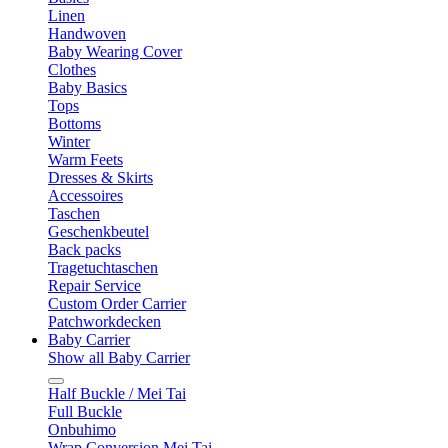
Linen
Handwoven
Baby Wearing Cover
Clothes
Baby Basics
Tops
Bottoms
Winter
Warm Feets
Dresses & Skirts
Accessoires
Taschen
Geschenkbeutel
Back packs
Tragetuchtaschen
Repair Service
Custom Order Carrier
Patchworkdecken
Baby Carrier
Show all Baby Carrier
Half Buckle / Mei Tai
Full Buckle
Onbuhimo
Wrap Conversion Mei Tai