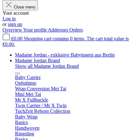
Close menu
Your account
Log in
or
sign up
Overview
Your profile
Addresses
Orders
€0.00
Shopping cart contains 0 items. The cart total value is
€0.00.
Madame Jordan - exklusive Babytragen aus Berlin
Madame Jordan Brand
Show all Madame Jordan Brand
Baby Carrier
Onbuhimo
Wrap Conversion Mei Tai
Mini Mei Tai
Mr X Fullbuckle
Twin Carrier / Mr X Twin
TuchZeit Reborn Collection
Baby Wrap
Basics
Handwoven
Ringsling
Basics