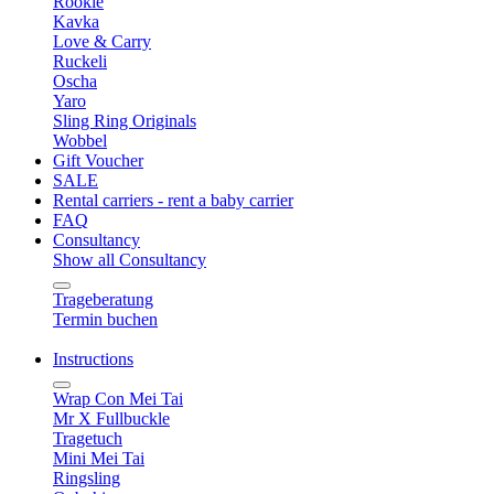
Rookie
Kavka
Love & Carry
Ruckeli
Oscha
Yaro
Sling Ring Originals
Wobbel
Gift Voucher
SALE
Rental carriers - rent a baby carrier
FAQ
Consultancy
Show all Consultancy
Trageberatung
Termin buchen
Instructions
Wrap Con Mei Tai
Mr X Fullbuckle
Tragetuch
Mini Mei Tai
Ringsling