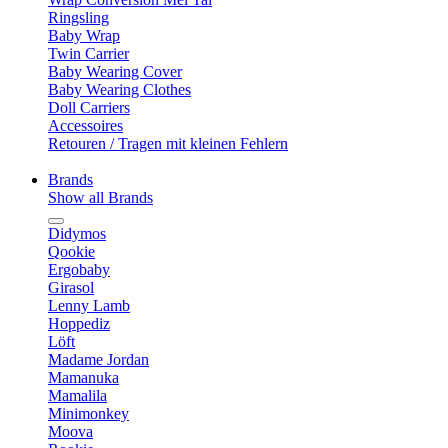
Ringsling
Baby Wrap
Twin Carrier
Baby Wearing Cover
Baby Wearing Clothes
Doll Carriers
Accessoires
Retouren / Tragen mit kleinen Fehlern
Brands
Show all Brands
Didymos
Qookie
Ergobaby
Girasol
Lenny Lamb
Hoppediz
Löft
Madame Jordan
Mamanuka
Mamalila
Minimonkey
Moova