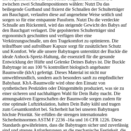
zwischen zwei Schnallenpositionen wählen: Nutzt Du das
beiliegende Gurtband und fixierst die Schnallen der Schulterträger
am Bauchgurt, verlaufen diese auf angenehme Weise seitlich und
sorgen so für eine entspannte Passform. Nutzt Du die verdeckte
Schnalle am Rückenteil, wird das steigende Gewicht des Babys auf
den Bauchgurt verlagert. Die gepolsterten Schulterträger sind
ergonomisch geschnitten und verfügen über eine
Verkürzungsschnalle, um den Tragekomfort zu optimieren. Die
teilraffbare und aufrollbare Kapuze sorgt für zusätzlichen Schutz
und Komfort. Wie alle unsere Babytragen unterstützt der Buckle die
ideale Anhock-Spreiz-Haltung, die essenziell für die gesunde
Entwicklung der Hüfte und Gelenke Deines Babys ist. Die Buckle
Babytrage ist aus 100 % kontrolliert biologisch angebauter
Baumwolle (kbA) gefertigt. Dieses Material ist nicht nur
umweltfreundlich, sondern auch besonders sanft zu empfindlicher
Babyhaut. KbA-Baumwolle wird ohne den Einsatz von
synthetischen Pestiziden oder Düngemitteln produziert, was sie zu
einer sicheren und nachhaltigen Wahl für Dein Baby macht. Die
atmungsaktiven Eigenschaften der Baumwolle sorgen zudem für
eine optimale Luftzirkulation, halten Dein Baby kühl und tragen
zum Gesamtkomfort bei. Sicherheit hat bei unseren Babytragen
höchste Priorität. Sie erfüllen die strengen internationalen
Sicherheitsnormen ASTM F 2236 -16a und 16 CFR 1226. Diese
Standards gewährleisten, dass die Babytragen sicher und zuverlässig
sind und strenge Anforderungen an die mechanische Festigkeit, die