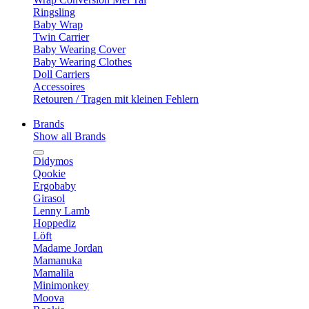
Ringsling
Baby Wrap
Twin Carrier
Baby Wearing Cover
Baby Wearing Clothes
Doll Carriers
Accessoires
Retouren / Tragen mit kleinen Fehlern
Brands
Show all Brands
Didymos
Qookie
Ergobaby
Girasol
Lenny Lamb
Hoppediz
Löft
Madame Jordan
Mamanuka
Mamalila
Minimonkey
Moova