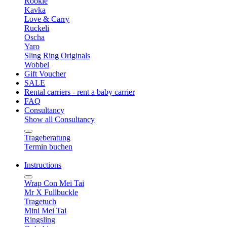
Rookie
Kavka
Love & Carry
Ruckeli
Oscha
Yaro
Sling Ring Originals
Wobbel
Gift Voucher
SALE
Rental carriers - rent a baby carrier
FAQ
Consultancy
Show all Consultancy
Trageberatung
Termin buchen
Instructions
Wrap Con Mei Tai
Mr X Fullbuckle
Tragetuch
Mini Mei Tai
Ringsling