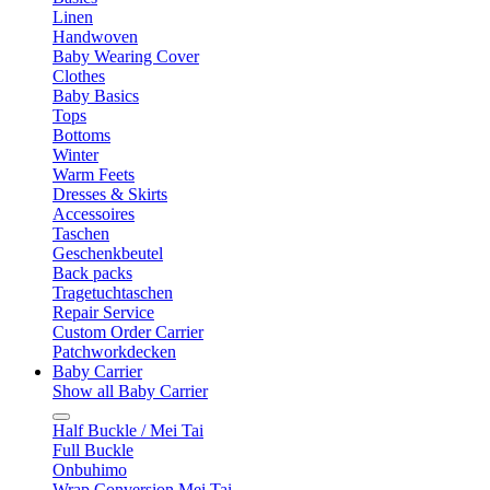
Linen
Handwoven
Baby Wearing Cover
Clothes
Baby Basics
Tops
Bottoms
Winter
Warm Feets
Dresses & Skirts
Accessoires
Taschen
Geschenkbeutel
Back packs
Tragetuchtaschen
Repair Service
Custom Order Carrier
Patchworkdecken
Baby Carrier
Show all Baby Carrier
Half Buckle / Mei Tai
Full Buckle
Onbuhimo
Wrap Conversion Mei Tai