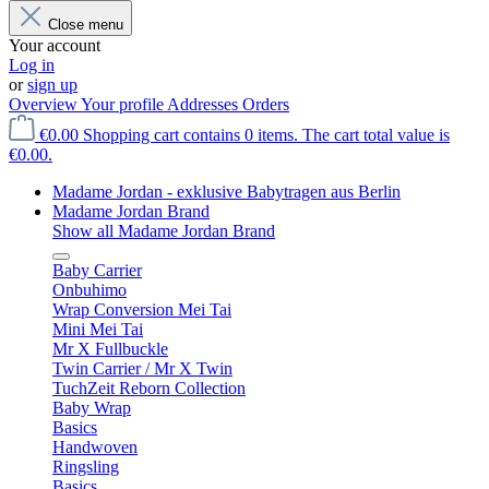
Close menu
Your account
Log in
or
sign up
Overview
Your profile
Addresses
Orders
€0.00
Shopping cart contains 0 items. The cart total value is
€0.00.
Madame Jordan - exklusive Babytragen aus Berlin
Madame Jordan Brand
Show all Madame Jordan Brand
Baby Carrier
Onbuhimo
Wrap Conversion Mei Tai
Mini Mei Tai
Mr X Fullbuckle
Twin Carrier / Mr X Twin
TuchZeit Reborn Collection
Baby Wrap
Basics
Handwoven
Ringsling
Basics