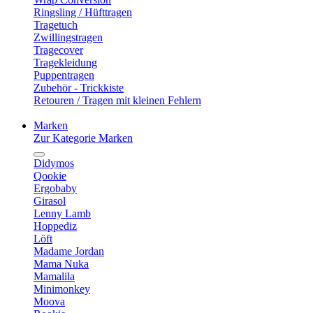
Ringsling / Hüfttragen
Tragetuch
Zwillingstragen
Tragecover
Tragekleidung
Puppentragen
Zubehör - Trickkiste
Retouren / Tragen mit kleinen Fehlern
Marken
Zur Kategorie Marken
Didymos
Qookie
Ergobaby
Girasol
Lenny Lamb
Hoppediz
Löft
Madame Jordan
Mama Nuka
Mamalila
Minimonkey
Moova