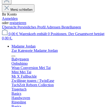
Menü schließen
Ihr Konto
Anmelden
oder
registrieren
Übersicht
Persönliches Profil
Adressen
Bestellungen
0,00 €
Warenkorb enthält 0 Positionen. Der Gesamtwert beträgt
0,00 €.
Madame Jordan
Zur Kategorie Madame Jordan
Babytragen
Onbuhimo
Wrap Conversion Mei Tai
Mini Mei Tai
Mr X Fullbuckle
Zwillinge tragen / TwinEase
TuchZeit Reborn Collection
Tragetuch
Basics
Handwoven
Ringsling
Basics