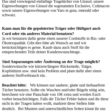
Das sind vorwiegend einfarbige Tragetücher von Girasol, unsere
Eigenwebungen von Girasol die sogenannten Exclusive, Colimacon
sowie unsere Eigenwebungen von Yaro in grau, emerald oder
schwarz.
Kann man für die gepolsterten Träger oder Hüftgurt auch
Cord oder ein anderes Material benutzen?
Ja wir benutzen dafür gerne einen unserer Cordstoffe in Bio- oder
Ökotexqualität. Gibt dies bitte als Wunsch an und wir
berücksichtigen es gerne. Kaufe dazu auch Stoff für die
entsprechenden Teile deiner Kundenwunschtrage.
Sind Anpassungen oder Änderung an der Trage möglich?
Sonderwünsche wie kürzere/längere Rückenteile, Träger,
Kopfstützen usw. sind kein Problem und plant dafür aber einen
anderen Stoffverbrauch ein.
Beachtet bitte:
Wir können nur saubere, glatte und tierhaarfreie
Tücher benutzen. Sollte ein Waschen und/oder Bügeln nötig sein,
berechnen wir eine Pauschale von 10€ extra und werden Euch
vorher benachrichtigen. Falls die Tücher Fehler haben und ihr diese
nicht in der Tragen haben wollt, markiert diese Stellen bitte
deutlich. Bei Mustern und unterschiedlichen Seiten könnt ihr uns