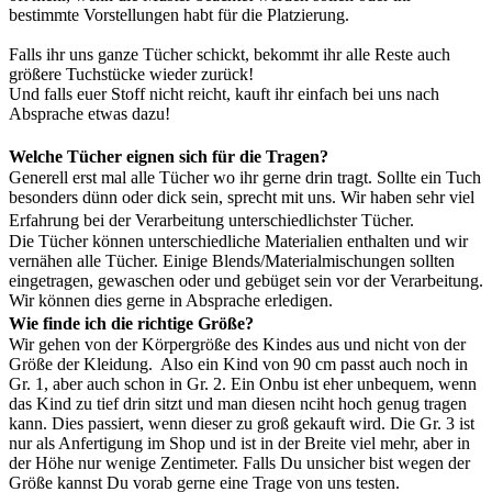
bestimmte Vorstellungen habt für die Platzierung.
Falls ihr uns ganze Tücher schickt, bekommt ihr alle Reste auch
größere Tuchstücke wieder zurück!
Und falls euer Stoff nicht reicht, kauft ihr einfach bei uns nach
Absprache etwas dazu!
Welche Tücher eignen sich für die Tragen?
Generell erst mal alle Tücher wo ihr gerne drin tragt. Sollte ein Tuch
besonders dünn oder dick sein, sprecht mit uns. Wir haben sehr viel
Erfahrung bei der Verarbeitung unterschiedlichster Tücher.
Die Tücher können unterschiedliche Materialien enthalten und wir
vernähen alle Tücher. Einige Blends/Materialmischungen sollten
eingetragen, gewaschen oder und gebüget sein vor der Verarbeitung.
Wir können dies gerne in Absprache erledigen.
Wie finde ich die richtige Größe?
Wir gehen von der Körpergröße des Kindes aus und nicht von der
Größe der Kleidung. Also ein Kind von 90 cm passt auch noch in
Gr. 1, aber auch schon in Gr. 2. Ein Onbu ist eher unbequem, wenn
das Kind zu tief drin sitzt und man diesen nciht hoch genug tragen
kann. Dies passiert, wenn dieser zu groß gekauft wird. Die Gr. 3 ist
nur als Anfertigung im Shop und ist in der Breite viel mehr, aber in
der Höhe nur wenige Zentimeter. Falls Du unsicher bist wegen der
Größe kannst Du vorab gerne eine Trage von uns testen.