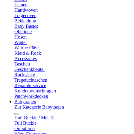
Leinen
Handwoven
Tragecover
Bekleidung
Baby Basics
Oberteile
Hosen
Winter
Warme Füße
Kleid & Rock
Accessoires
Taschen
Geschenkbeutel
Rucksäcke
Tragetuchtaschen
Reparaturservice
Kundenwunschtragen
Patchworkdecken
Babytragen
Zur Kategorie Babytragen
Half Buckle / Mei Tai
Full Buckle
Onbuhimo
Wrap Conversion