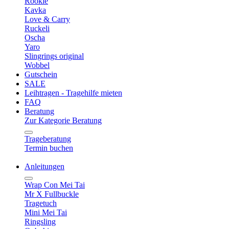
Rookie
Kavka
Love & Carry
Ruckeli
Oscha
Yaro
Slingrings original
Wobbel
Gutschein
SALE
Leihtragen - Tragehilfe mieten
FAQ
Beratung
Zur Kategorie Beratung
Trageberatung
Termin buchen
Anleitungen
Wrap Con Mei Tai
Mr X Fullbuckle
Tragetuch
Mini Mei Tai
Ringsling