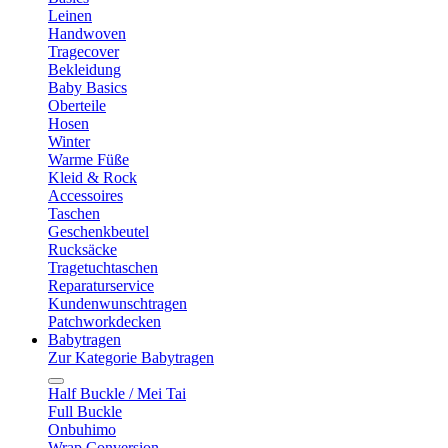
Leinen
Handwoven
Tragecover
Bekleidung
Baby Basics
Oberteile
Hosen
Winter
Warme Füße
Kleid & Rock
Accessoires
Taschen
Geschenkbeutel
Rucksäcke
Tragetuchtaschen
Reparaturservice
Kundenwunschtragen
Patchworkdecken
Babytragen
Zur Kategorie Babytragen
Half Buckle / Mei Tai
Full Buckle
Onbuhimo
Wrap Conversion