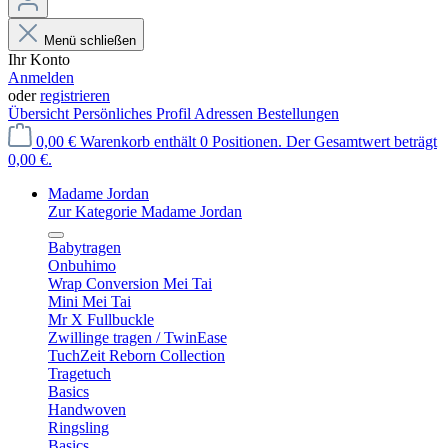
Menü schließen
Ihr Konto
Anmelden
oder
registrieren
Übersicht
Persönliches Profil
Adressen
Bestellungen
0,00 €
Warenkorb enthält 0 Positionen. Der Gesamtwert beträgt
0,00 €.
Madame Jordan
Zur Kategorie Madame Jordan
Babytragen
Onbuhimo
Wrap Conversion Mei Tai
Mini Mei Tai
Mr X Fullbuckle
Zwillinge tragen / TwinEase
TuchZeit Reborn Collection
Tragetuch
Basics
Handwoven
Ringsling
Basics