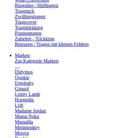
Ringsling / Hüfttragen
Tragetuch
Zwillingstragen
Tragecover
Tragekleidung
Puppentragen
Zubehör - Trickkiste
Retouren / Tragen mit kleinen Fehlern
Marken
Zur Kategorie Marken
Didymos
Qookie
Ergobaby
Girasol
Lenny Lamb
Hoppediz
Löft
Madame Jordan
Mama Nuka
Mamalila
Minimonkey
Moova