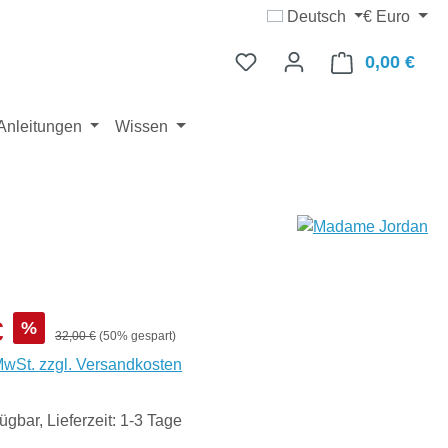
Deutsch
€
Euro
0,00 €
Ware
Anleitungen
Wissen
s:
€
%
Regulärer Preis:
32,00 €
(50% gespart)
 MwSt. zzgl. Versandkosten
ügbar, Lieferzeit: 1-3 Tage