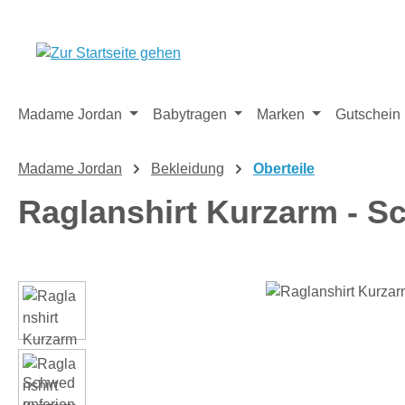
m Hauptinhalt springen
Zur Suche springen
Zur Hauptnavigation springen
Madame Jordan
Babytragen
Marken
Gutschein
Madame Jordan
Bekleidung
Oberteile
Raglanshirt Kurzarm - S
Bildergalerie überspringen